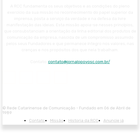
A RCC fundamenta os seus objetivos e as condições do pleno
exercício da sua missão no reconhecimento do papel superior da
imprensa, posta a serviço da verdade e na defesa da livre
manifestação das ideias. Esta missão apoia-se nesses princípios,
que consubstanciam a orientação da linha editorial dos produtos de
comunicação da empresa, nascida de um compromisso assumido
pelos seus Fundadores e que permanece íntegro nos valores, nas
crenças e nos propósitos dos que nela trabalham.
Contato:
contato@jornalopovosc.com.br/
© Rede Catarinense de Comunicação - Fundado em 06 de Abril de
1989
Contato
Missão
Historia da RCC
Anuncie já
iriş
ultrabet giriş
ultrabet
ultrabet güncel giriş
ultrabet giriş
ultrabet
betas