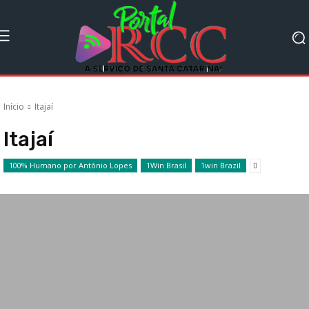
Início
Itajaí
Itajaí
100% Humano por Antônio Lopes
1Win Brasil
1win Brazil