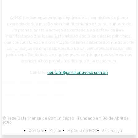
A RCC fundamenta os seus objetivos e as condições do pleno
exercício da sua missão no reconhecimento do papel superior da
imprensa, posta a serviço da verdade e na defesa da livre
manifestação das ideias. Esta missão apoia-se nesses princípios,
que consubstanciam a orientação da linha editorial dos produtos de
comunicação da empresa, nascida de um compromisso assumido
pelos seus Fundadores e que permanece íntegro nos valores, nas
crenças e nos propósitos dos que nela trabalham.
Contato:
contato@jornalopovosc.com.br/
© Rede Catarinense de Comunicação - Fundado em 06 de Abril de
1989
Contato
Missão
Historia da RCC
Anuncie já
starzbet giriş
starzbet
starzbet güncel giriş
starzbet giriş
starzbet
starzbe