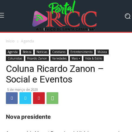
Início
Agenda
Agenda
Beleza
Notícias
Cotidiano
Entretenimento
Música
Colunistas
Ricardo Zanon
Variedades
Mais +
Vida & Estilo
Coluna Ricardo Zanon –
Social e Eventos
5 de março de 2020
Nova presidente