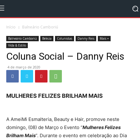
Início
Balneário Camboriú
Balneário Camboriú
Beleza
Colunistas
Danny Reis
Mais +
Vida & Estilo
Coluna Social – Danny Reis
4 de março de 2020
MULHERES FELIZES BRILHAM MAIS
A AmeiMi Esmalteria, Beauty e Hair, promove neste
domingo, (08) de Março o Evento “
Mulheres Felizes
Brilham Mais
”. Durante o evento em celebração ao Dia