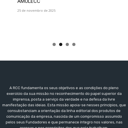
AMULECC
25 de novembro de 2025
A RCC fundamenta os seus objetivos e as condições do pleno
exercício da sua missão no reconhecimento do papel superior da
imprensa, posta a serviço da verdade e na defesa da livre
manifestação das ideias. Esta missão apoia-se nesses princípios, que
consubstanciam a orientação da linha editorial dos produtos de
comunicação da empresa, nascida de um compromisso assumido
pelos seus Fundadores e que permanece íntegro nos valores, nas
crenças e nos propósitos dos que nela trabalham.