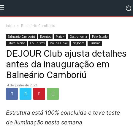
Início
Balneário Camboriú
Balneário Camboriú
Eventos
Mais +
Gastronomia
Pelo Estado
Litoral Norte
Colunistas
Molina Orval
Negócios
Turismo
DEJOUR Club ajusta detalhes
antes da inauguração em
Balneário Camboriú
4 de junho de 2022
Estrutura está 100% concluída e teve teste
de iluminação nesta semana