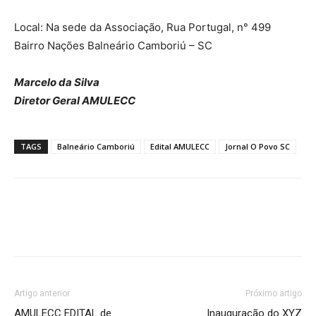
Local: Na sede da Associação, Rua Portugal, n° 499
Bairro Nações Balneário Camboriú – SC
Marcelo da Silva
Diretor Geral AMULECC
TAGS
Balneário Camboriú
Edital AMULECC
Jornal O Povo SC
Artigo anterior
Próximo artigo
AMULECC EDITAL de
Inauguração do XYZ