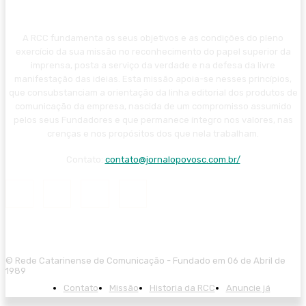
A RCC fundamenta os seus objetivos e as condições do pleno
exercício da sua missão no reconhecimento do papel superior da
imprensa, posta a serviço da verdade e na defesa da livre
manifestação das ideias. Esta missão apoia-se nesses princípios,
que consubstanciam a orientação da linha editorial dos produtos de
comunicação da empresa, nascida de um compromisso assumido
pelos seus Fundadores e que permanece íntegro nos valores, nas
crenças e nos propósitos dos que nela trabalham.
Contato:
contato@jornalopovosc.com.br/
© Rede Catarinense de Comunicação - Fundado em 06 de Abril de
1989
Contato
Missão
Historia da RCC
Anuncie já
ibom güncel giriş
casibom giriş
casibom
casibom güncel giriş
casibom g