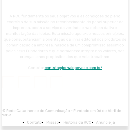
A RCC fundamenta os seus objetivos e as condições do pleno
exercício da sua missão no reconhecimento do papel superior da
imprensa, posta a serviço da verdade e na defesa da livre
manifestação das ideias. Esta missão apoia-se nesses princípios,
que consubstanciam a orientação da linha editorial dos produtos de
comunicação da empresa, nascida de um compromisso assumido
pelos seus Fundadores e que permanece íntegro nos valores, nas
crenças e nos propósitos dos que nela trabalham.
Contato:
contato@jornalopovosc.com.br/
© Rede Catarinense de Comunicação - Fundado em 06 de Abril de
1989
Contato
Missão
Historia da RCC
Anuncie já
giriş
starzbet giriş
starzbet
starzbet güncel giriş
starzbet giriş
starzbet
sta