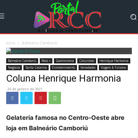
Início
Balneário Camboriú
Balneário Camboriú
Mais +
Gastronomia
Colunistas
Henrique Harmonia
Negócios
Santa Catarina
Entretenimento
Variedades
Viagem & Turismo
Coluna Henrique Harmonia
26 de janeiro de 2021
Gelateria famosa no Centro-Oeste abre
loja em Balneário Camboriú