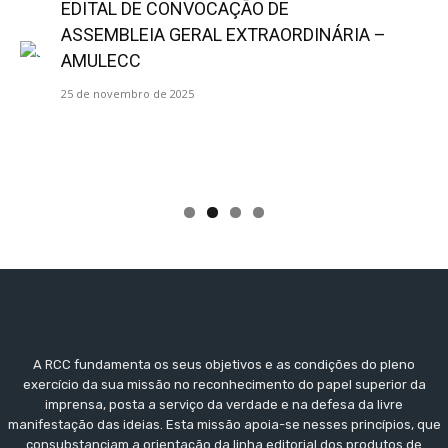
EDITAL DE CONVOCAÇÃO DE
ASSEMBLEIA GERAL EXTRAORDINÁRIA –
AMULECC
25 de novembro de 2025
A RCC fundamenta os seus objetivos e as condições do pleno
exercício da sua missão no reconhecimento do papel superior da
imprensa, posta a serviço da verdade e na defesa da livre
manifestação das ideias. Esta missão apoia-se nesses princípios, que
consubstanciam a orientação da linha editorial dos produtos de