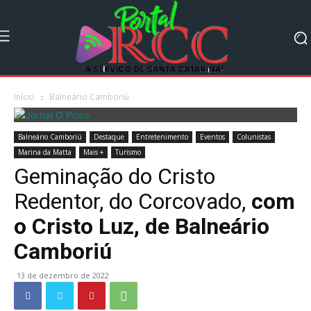
Início
Balneário Camboriú
Balneário Camboriú
Destaque
Entretenimento
Eventos
Colunistas
Marina da Matta
Mais +
Turismo
Geminação do Cristo
Redentor, do Corcovado,
com
o Cristo Luz, de Balneário
Camboriú
13 de dezembro de 2022