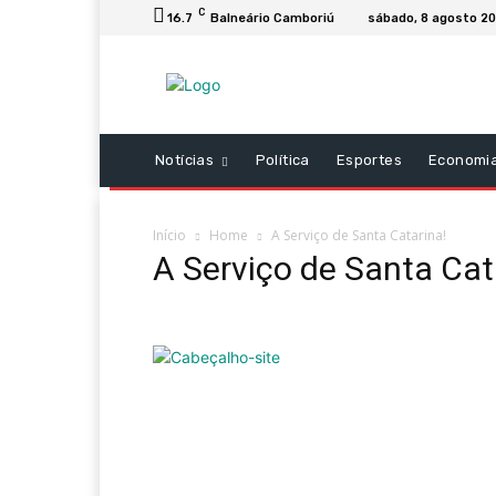
C
16.7
Balneário Camboriú
sábado, 8 agosto 2
Notícias
Política
Esportes
Economi
Início
Home
A Serviço de Santa Catarina!
A Serviço de Santa Cat