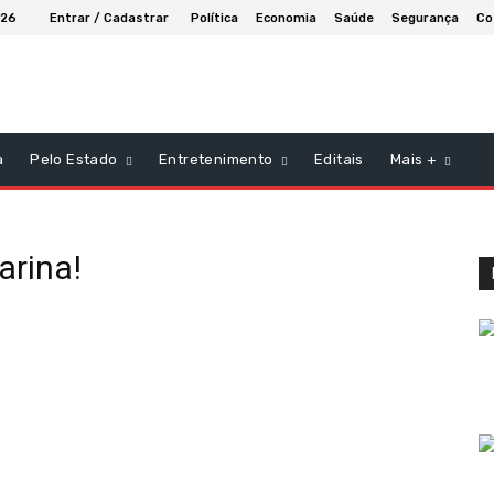
026
Entrar / Cadastrar
Política
Economia
Saúde
Segurança
Co
a
Pelo Estado
Entretenimento
Editais
Mais +
arina!