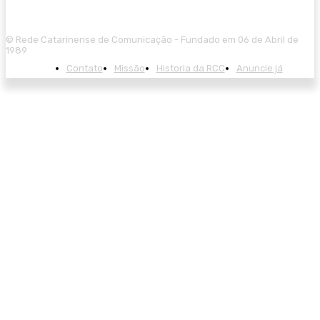
© Rede Catarinense de Comunicação - Fundado em 06 de Abril de
1989
Contato
Missão
Historia da RCC
Anuncie já
ncel giriş
casibom giriş
casibom
casibom güncel giriş
casibom giriş
ca