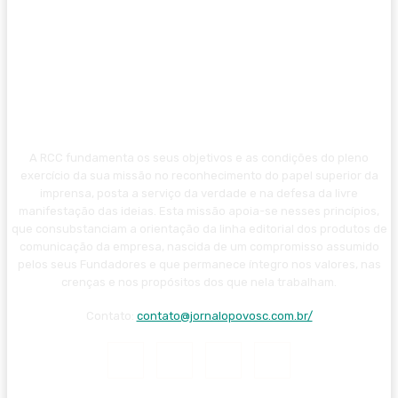
A RCC fundamenta os seus objetivos e as condições do pleno
exercício da sua missão no reconhecimento do papel superior da
imprensa, posta a serviço da verdade e na defesa da livre
manifestação das ideias. Esta missão apoia-se nesses princípios,
que consubstanciam a orientação da linha editorial dos produtos de
comunicação da empresa, nascida de um compromisso assumido
pelos seus Fundadores e que permanece íntegro nos valores, nas
crenças e nos propósitos dos que nela trabalham.
Contato:
contato@jornalopovosc.com.br/