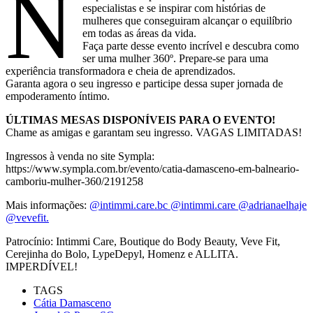
N
especialistas e se inspirar com histórias de
mulheres que conseguiram alcançar o equilíbrio
em todas as áreas da vida.
Faça parte desse evento incrível e descubra como
ser uma mulher 360º. Prepare-se para uma
experiência transformadora e cheia de aprendizados.
Garanta agora o seu ingresso e participe dessa super jornada de
empoderamento íntimo.
ÚLTIMAS MESAS DISPONÍVEIS PARA O EVENTO!
Chame as amigas e garantam seu ingresso. VAGAS LIMITADAS!
Ingressos à venda no site Sympla:
https://www.sympla.com.br/evento/catia-damasceno-em-balneario-
camboriu-mulher-360/2191258
Mais informações:
@intimmi.care.bc @intimmi.care @adrianaelhaje
@vevefit.
Patrocínio: Intimmi Care, Boutique do Body Beauty, Veve Fit,
Cerejinha do Bolo, LypeDepyl, Homenz e ALLITA.
IMPERDÍVEL!
TAGS
Cátia Damasceno