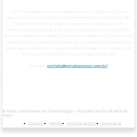
A RCC fundamenta os seus objetivos e as condições do pleno
exercício da sua missão no reconhecimento do papel superior da
imprensa, posta a serviço da verdade e na defesa da livre
manifestação das ideias. Esta missão apoia-se nesses princípios,
que consubstanciam a orientação da linha editorial dos produtos de
comunicação da empresa, nascida de um compromisso assumido
pelos seus Fundadores e que permanece íntegro nos valores, nas
crenças e nos propósitos dos que nela trabalham.
Contato:
contato@jornalopovosc.com.br/
© Rede Catarinense de Comunicação - Fundado em 06 de Abril de
1989
Contato
Missão
Historia da RCC
Anuncie já
iriş
starzbet giriş
starzbet
starzbet güncel giriş
starzbet giriş
starzbet
sta