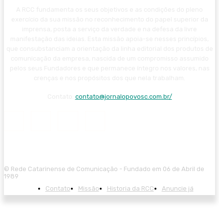
A RCC fundamenta os seus objetivos e as condições do pleno
exercício da sua missão no reconhecimento do papel superior da
imprensa, posta a serviço da verdade e na defesa da livre
manifestação das ideias. Esta missão apoia-se nesses princípios,
que consubstanciam a orientação da linha editorial dos produtos de
comunicação da empresa, nascida de um compromisso assumido
pelos seus Fundadores e que permanece íntegro nos valores, nas
crenças e nos propósitos dos que nela trabalham.
Contato:
contato@jornalopovosc.com.br/
© Rede Catarinense de Comunicação - Fundado em 06 de Abril de
1989
Contato
Missão
Historia da RCC
Anuncie já
giriş
ultrabet giriş
ultrabet
ultrabet güncel giriş
ultrabet giriş
ultrabet
beta