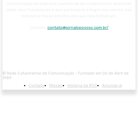
comunicação da empresa, nascida de um compromisso assumido
pelos seus Fundadores e que permanece íntegro nos valores, nas
crenças e nos propósitos dos que nela trabalham.
Contato:
contato@jornalopovosc.com.br/
© Rede Catarinense de Comunicação - Fundado em 06 de Abril de
1989
Contato
Missão
Historia da RCC
Anuncie já
tarzbet giriş
starzbet
starzbet güncel giriş
starzbet giriş
starzbet
starzbet g