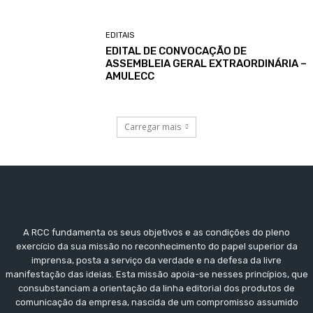
EDITAIS
EDITAL DE CONVOCAÇÃO DE
ASSEMBLEIA GERAL EXTRAORDINÁRIA –
AMULECC
Carregar mais
A RCC fundamenta os seus objetivos e as condições do pleno
exercício da sua missão no reconhecimento do papel superior da
imprensa, posta a serviço da verdade e na defesa da livre
manifestação das ideias. Esta missão apoia-se nesses princípios, que
consubstanciam a orientação da linha editorial dos produtos de
comunicação da empresa, nascida de um compromisso assumido