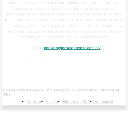
exercício da sua missão no reconhecimento do papel superior da
imprensa, posta a serviço da verdade e na defesa da livre
manifestação das ideias. Esta missão apoia-se nesses princípios,
que consubstanciam a orientação da linha editorial dos produtos de
comunicação da empresa, nascida de um compromisso assumido
pelos seus Fundadores e que permanece íntegro nos valores, nas
crenças e nos propósitos dos que nela trabalham.
Contato:
contato@jornalopovosc.com.br/
© Rede Catarinense de Comunicação - Fundado em 06 de Abril de
1989
Contato
Missão
Historia da RCC
Anuncie já
t güncel giriş
pusulabet giriş
pusulabet
shell
sex
porn movie
child porn