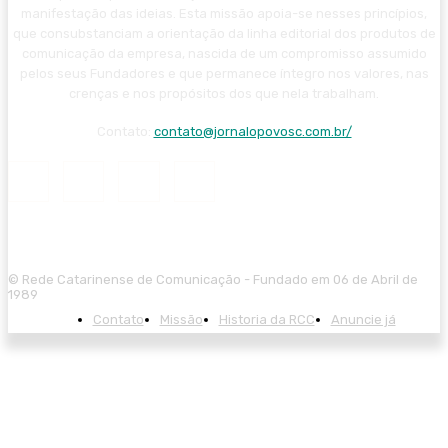
manifestação das ideias. Esta missão apoia-se nesses princípios,
que consubstanciam a orientação da linha editorial dos produtos de
comunicação da empresa, nascida de um compromisso assumido
pelos seus Fundadores e que permanece íntegro nos valores, nas
crenças e nos propósitos dos que nela trabalham.
Contato:
contato@jornalopovosc.com.br/
© Rede Catarinense de Comunicação - Fundado em 06 de Abril de
1989
Contato
Missão
Historia da RCC
Anuncie já
sibom güncel giriş
casibom giriş
casibom
casibom güncel giriş
casibom 