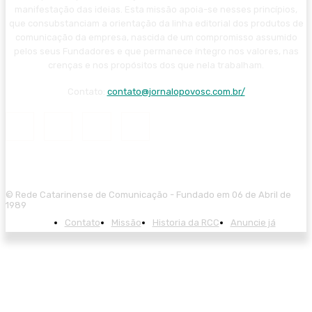
manifestação das ideias. Esta missão apoia-se nesses princípios,
que consubstanciam a orientação da linha editorial dos produtos de
comunicação da empresa, nascida de um compromisso assumido
pelos seus Fundadores e que permanece íntegro nos valores, nas
crenças e nos propósitos dos que nela trabalham.
Contato:
contato@jornalopovosc.com.br/
© Rede Catarinense de Comunicação - Fundado em 06 de Abril de
1989
Contato
Missão
Historia da RCC
Anuncie já
l giriş
starzbet giriş
starzbet
starzbet güncel giriş
starzbet giriş
starzbet
s