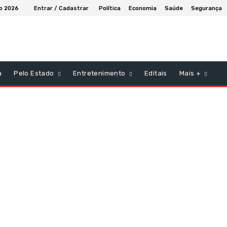
to 2026
Entrar / Cadastrar
Política
Economia
Saúde
Segurança
a
Pelo Estado
Entretenimento
Editais
Mais +