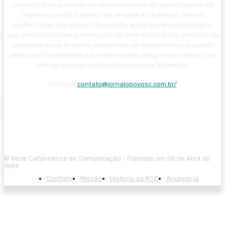
exercício da sua missão no reconhecimento do papel superior da
imprensa, posta a serviço da verdade e na defesa da livre
manifestação das ideias. Esta missão apoia-se nesses princípios,
que consubstanciam a orientação da linha editorial dos produtos de
comunicação da empresa, nascida de um compromisso assumido
pelos seus Fundadores e que permanece íntegro nos valores, nas
crenças e nos propósitos dos que nela trabalham.
Contato:
contato@jornalopovosc.com.br/
© Rede Catarinense de Comunicação - Fundado em 06 de Abril de
1989
Contato
Missão
Historia da RCC
Anuncie já
sibom güncel giriş
casibom giriş
casibom
casibom güncel giriş
casibom 