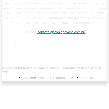
manifestação das ideias. Esta missão apoia-se nesses princípios,
que consubstanciam a orientação da linha editorial dos produtos de
comunicação da empresa, nascida de um compromisso assumido
pelos seus Fundadores e que permanece íntegro nos valores, nas
crenças e nos propósitos dos que nela trabalham.
Contato:
contato@jornalopovosc.com.br/
© Rede Catarinense de Comunicação - Fundado em 06 de Abril de
1989
Contato
Missão
Historia da RCC
Anuncie já
al
iptv satın al
mostbet güncel giriş
mostbet giriş
mostbet
olabahis güncel