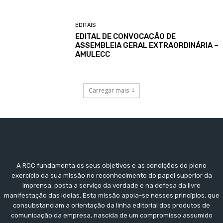
EDITAIS
EDITAL DE CONVOCAÇÃO DE
ASSEMBLEIA GERAL EXTRAORDINÁRIA –
AMULECC
Carregar mais
A RCC fundamenta os seus objetivos e as condições do pleno
exercício da sua missão no reconhecimento do papel superior da
imprensa, posta a serviço da verdade e na defesa da livre
manifestação das ideias. Esta missão apoia-se nesses princípios, que
consubstanciam a orientação da linha editorial dos produtos de
comunicação da empresa, nascida de um compromisso assumido