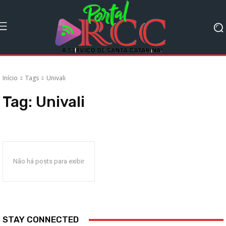
Início
Tags
Univali
Tag:
Univali
Não há posts para exibir
STAY CONNECTED