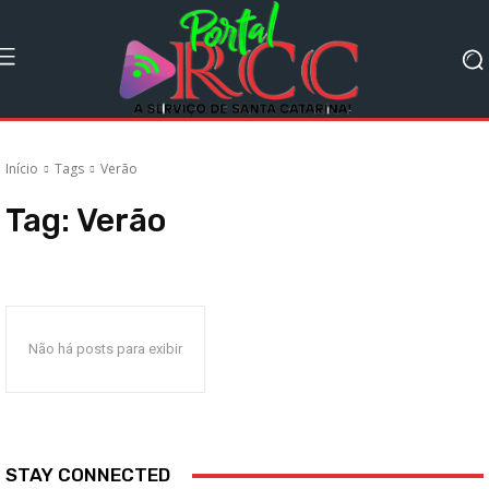
Início
Tags
Verão
Tag:
Verão
Não há posts para exibir
STAY CONNECTED