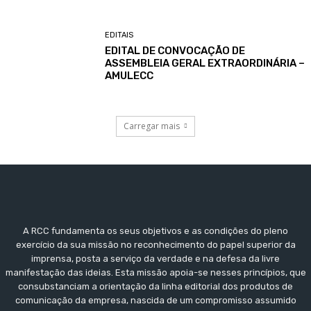
EDITAIS
EDITAL DE CONVOCAÇÃO DE
ASSEMBLEIA GERAL EXTRAORDINÁRIA –
AMULECC
Carregar mais
A RCC fundamenta os seus objetivos e as condições do pleno
exercício da sua missão no reconhecimento do papel superior da
imprensa, posta a serviço da verdade e na defesa da livre
manifestação das ideias. Esta missão apoia-se nesses princípios, que
consubstanciam a orientação da linha editorial dos produtos de
comunicação da empresa, nascida de um compromisso assumido