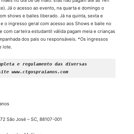
s mães no dia 08 de maio. Elas não pagam até às 14h
. Já o acesso ao evento, na quarta e domingo o
om shows e bailes liberado. Já na quinta, sexta e
 e o ingresso geral com acesso aos Shows e baile no
e com carteira estudantil válida pagam meia e crianças
mpanhada dos pais ou responsáveis. *Os ingressos
 lote.
pleta e regulamento das diversas 
site www.ctgospraianos.com
ianos
, 72 São José – SC, 88107-001