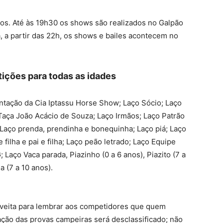
os. Até às 19h30 os shows são realizados no Galpão
Já, a partir das 22h, os shows e bailes acontecem no
ções para todas as idades
tação da Cia Iptassu Horse Show; Laço Sócio; Laço
Taça João Acácio de Souza; Laço Irmãos; Laço Patrão
Laço prenda, prendinha e bonequinha; Laço piá; Laço
e filha e pai e filha; Laço peão letrado; Laço Equipe
; Laço Vaca parada, Piazinho (0 a 6 anos), Piazito (7 a
a (7 a 10 anos).
oveita para lembrar aos competidores que quem
zação das provas campeiras será desclassificado; não