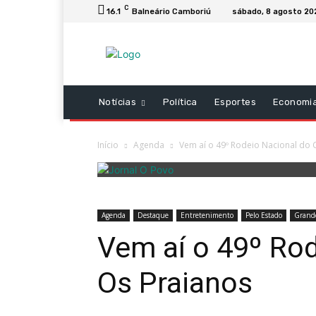
C
16.1
Balneário Camboriú
sábado, 8 agosto 20
Notícias
Política
Esportes
Economi
Início
Agenda
Vem aí o 49º Rodeio Nacional do
Agenda
Destaque
Entretenimento
Pelo Estado
Grande
Vem aí o 49º Ro
Os Praianos