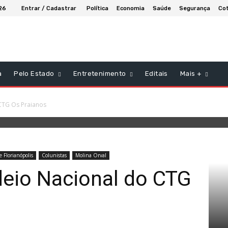
26
Entrar / Cadastrar
Política
Economia
Saúde
Segurança
Cot
a
Pelo Estado
Entretenimento
Editais
Mais +
 CTG Os Praianos
 Florianópolis
Colunistas
Molina Orval
deio Nacional do CTG