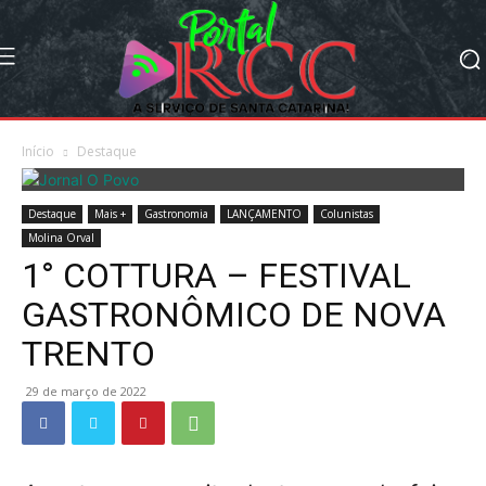
Início
Destaque
Destaque
Mais +
Gastronomia
LANÇAMENTO
Colunistas
Molina Orval
1° COTTURA – FESTIVAL
GASTRONÔMICO DE NOVA
TRENTO
29 de março de 2022