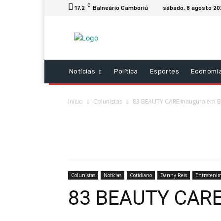
C
17.2
Balneário Camboriú
sábado, 8 agosto 2
Notícias
Política
Esportes
Economi
Início
Colunistas
83 BEAUTY CARE inaugura em 
Colunistas
Notícias
Cotidiano
Danny Reis
Entreteni
83 BEAUTY CARE