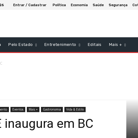
026
Entrar / Cadastrar
Política
Economia
Saúde
Segurança
Co
a
Pelo Estado
Entretenimento
Editais
Mais +
BC
mento
Eventos
Mais +
Gastronomia
Vida & Estilo
 inaugura em BC