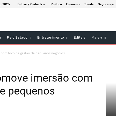
to 2026
Entrar / Cadastrar
Política
Economia
Saúde
Segurança
a
Pelo Estado
Entretenimento
Editais
Mais +
 com foco na gestão de pequenos negócios
romove imersão com
de pequenos