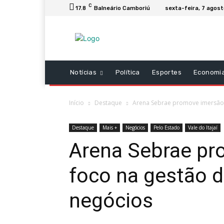
C
17.8
Balneário Camboriú
sexta-feira, 7 agos
Notícias
Política
Esportes
Economi
Início
Destaque
Arena Sebrae promove imersão
Destaque
Mais +
Negócios
Pelo Estado
Vale do Itajaí
Arena Sebrae p
foco na gestão 
negócios