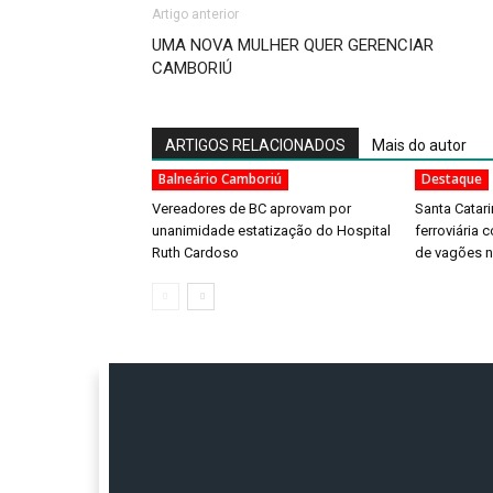
Artigo anterior
UMA NOVA MULHER QUER GERENCIAR
CAMBORIÚ
ARTIGOS RELACIONADOS
Mais do autor
Balneário Camboriú
Destaque
Vereadores de BC aprovam por
Santa Catar
unanimidade estatização do Hospital
ferroviária 
Ruth Cardoso
de vagões n