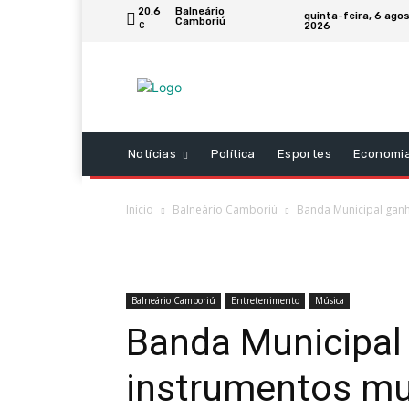
20.6
Balneário
quinta-feira, 6 ago
Camboriú
2026
C
Notícias
Política
Esportes
Economi
Início
Balneário Camboriú
Banda Municipal ganh
Balneário Camboriú
Entretenimento
Música
Banda Municipal
instrumentos mu