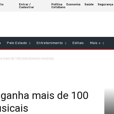
sto
Entrar /
Política
Economia
Saúde
Segurança
Cadastrar
Cotidiano
a
Pelo Estado
Entretenimento
Editais
Mais +
a mais de 100 instrumentos musicais
 ganha mais de 100
sicais