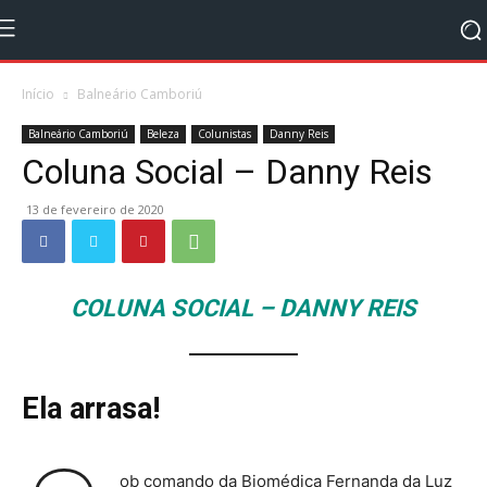
Início
Balneário Camboriú
Balneário Camboriú
Beleza
Colunistas
Danny Reis
Coluna Social – Danny Reis
13 de fevereiro de 2020
COLUNA SOCIAL – DANNY REIS
Ela arrasa!
ob comando da Biomédica Fernanda da Luz