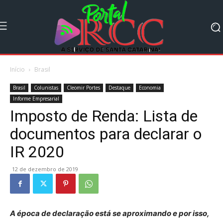
Início
Brasil
Brasil
Colunistas
Cleomir Portes
Destaque
Economia
Informe Empresarial
Imposto de Renda: Lista de
documentos para declarar o
IR 2020
12 de dezembro de 2019
A época de declaração está se aproximando e por isso,