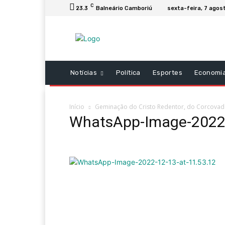
C
23.3
Balneário Camboriú
sexta-feira, 7 agos
Notícias
Política
Esportes
Economi
Início
Geminação do Cristo Redentor, do Corcovado
WhatsApp-Image-2022-