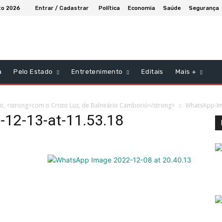
to 2026
Entrar / Cadastrar
Política
Economia
Saúde
Segurança
a
Pelo Estado
Entretenimento
Editais
Mais +
, <strong>com o Cristo Luz, de Balneário Camboriú</strong>
WhatsApp-Im
12-13-at-11.53.18