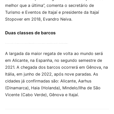
melhor que a última”, comenta o secretário de
Turismo e Eventos de Itajaí e presidente da Itajaí
Stopover em 2018, Evandro Neiva.
Duas classes de barcos
A edição 2021-2022 da The Ocean Race terá duas classes de barcos pela primeira vez em 25 anos. A novidade é a classe IMOCA 60, menor e de alto rendimento, que disputa o troféu The Ocean Race. Os monotipos VO65, que competiram nas últimas edições, continuam, porém agora lutarão pelo troféu Ocean Challenge. O resultado disso será uma regata mais rápida, mais extrema e mais difícil de ganhar.
A largada da maior regata de volta ao mundo será
em Alicante, na Espanha, no segundo semestre de
2021. A chegada dos barcos ocorrerá em Gênova, na
Itália, em junho de 2022, após nove paradas. As
cidades já confirmadas são: Alicante, Aarhus
(Dinamarca), Haia (Holanda), Mindelo/Ilha de São
Vicente (Cabo Verde), Gênova e Itajaí.