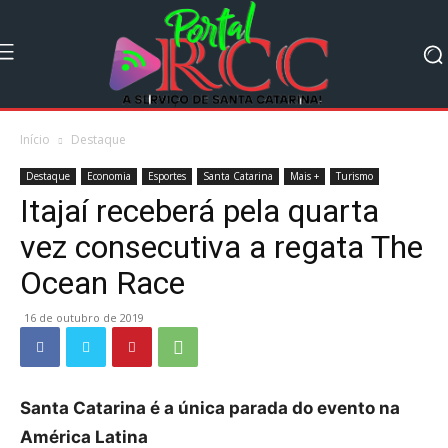
Início
Destaque
Destaque
Economia
Esportes
Santa Catarina
Mais +
Turismo
Itajaí receberá pela quarta
vez consecutiva a regata The
Ocean Race
16 de outubro de 2019
Santa Catarina é a única parada do evento na
América Latina