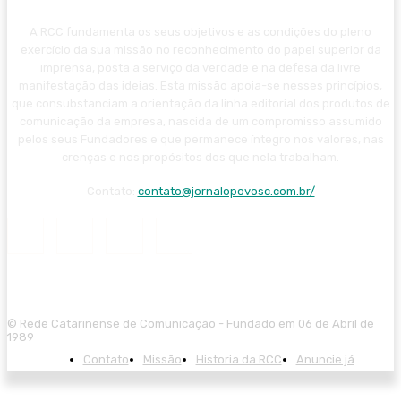
A RCC fundamenta os seus objetivos e as condições do pleno
exercício da sua missão no reconhecimento do papel superior da
imprensa, posta a serviço da verdade e na defesa da livre
manifestação das ideias. Esta missão apoia-se nesses princípios,
que consubstanciam a orientação da linha editorial dos produtos de
comunicação da empresa, nascida de um compromisso assumido
pelos seus Fundadores e que permanece íntegro nos valores, nas
crenças e nos propósitos dos que nela trabalham.
Contato:
contato@jornalopovosc.com.br/
© Rede Catarinense de Comunicação - Fundado em 06 de Abril de
1989
Contato
Missão
Historia da RCC
Anuncie já
giriş
starzbet giriş
starzbet
starzbet güncel giriş
starzbet giriş
starzbet
sta