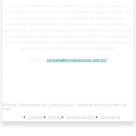
A RCC fundamenta os seus objetivos e as condições do pleno
exercício da sua missão no reconhecimento do papel superior da
imprensa, posta a serviço da verdade e na defesa da livre
manifestação das ideias. Esta missão apoia-se nesses princípios,
que consubstanciam a orientação da linha editorial dos produtos de
comunicação da empresa, nascida de um compromisso assumido
pelos seus Fundadores e que permanece íntegro nos valores, nas
crenças e nos propósitos dos que nela trabalham.
Contato:
contato@jornalopovosc.com.br/
© Rede Catarinense de Comunicação - Fundado em 06 de Abril de
1989
Contato
Missão
Historia da RCC
Anuncie já
iriş
ultrabet giriş
ultrabet
ultrabet güncel giriş
ultrabet giriş
ultrabet
beta