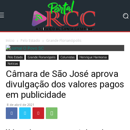
Início
Pelo Estado
Grande Florianópolis
Pelo Estado
Grande Florianópolis
Colunistas
Henrique Harmonia
Notícias
Câmara de São José aprova
divulgação dos valores pagos
em publicidade
8 de abril de 2021