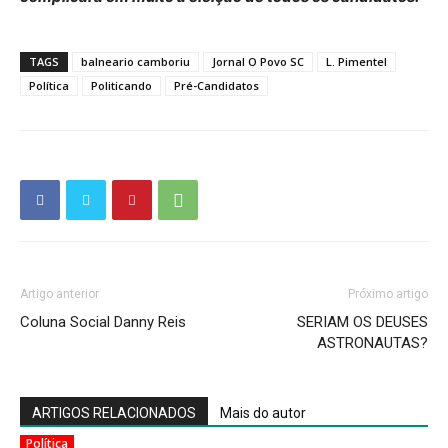
TAGS
balneario camboriu
Jornal O Povo SC
L. Pimentel
Política
Politicando
Pré-Candidatos
Artigo anterior
Próximo artigo
Coluna Social Danny Reis
SERIAM OS DEUSES
ASTRONAUTAS?
ARTIGOS RELACIONADOS
Mais do autor
Política