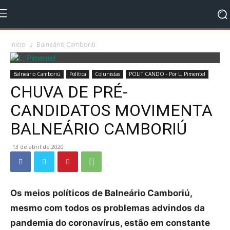
Início
Balneário Camboriú
Balneário Camboriú
Política
Colunistas
POLITICANDO - Por L. Pimentel
CHUVA DE PRÉ-
CANDIDATOS MOVIMENTA
BALNEÁRIO CAMBORIÚ
13 de abril de 2020
Os meios políticos de Balneário Camboriú,
mesmo com todos os problemas advindos da
pandemia do coronavírus, estão em constante