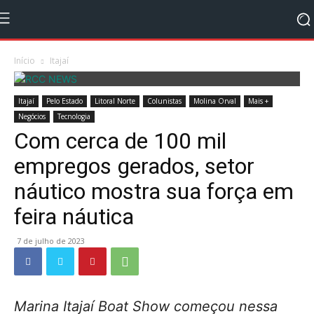
Início
Itajaí
Itajaí
Pelo Estado
Litoral Norte
Colunistas
Molina Orval
Mais +
Negócios
Tecnologia
Com cerca de 100 mil
empregos gerados, setor
náutico mostra sua força em
feira náutica
7 de julho de 2023
Marina Itajaí Boat Show começou nessa