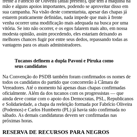
frente a Fabrício de Oliveira (atual prefeito), que tem a máquina na
mão e alguns apoios importantes, podendo se aproveitar disso em
sua campanha. Na visão deste comentarista, apesar das chapas já
estarem praticamente definidas, nada impede que mais à frente
venha ocorrer uma modificação mais adequada na busca por uma
vitória. Se isto não ocorrer, e os egos falarem mais alto, em nossa
modesta opinião, assim procedendo, eles estariam deixando as
melhores chances fugir por entre seus dedos, repassando todas as
vantagens para os atuais administradores.
Tucanos definem a dupla Pavoni e Piruka como
seus candidatos
Na Convenção do PSDB também foram confirmados os nomes de
todos os candidatos do partido que concorrerão à Câmara de
Vereadores. Até o momento há apenas duas chapas confirmadas
oficialmente. Além da dos tucanos com os progressistas — que
ainda deve contar com o apoio dos Democratas, PSL, Republicanos
e Solidariedade, a chapa da reeleição formada por Fabrício Oliveira
(Podemos) e Carlos Humberto (PL) já havia sido confirmada no
sábado. As demais candidaturas devem ser confirmadas nas
próximas horas.
RESERVA DE RECURSOS PARA NEGROS