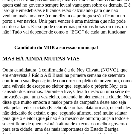
quem está no governo sempre levará vantagem sobre os demais. E é
isso que emedebistas e tucanos estão calculando para que não
venham mais uma vez (como dizem os portugueses) a ficarem no
porto a ver navios. Unir para vencer é uma máxima que não pode
ser descartada. E isso pode ocorrer nas próximas horas ou dias, ou
não! Tudo vai depender de como o “EGO” de cada um funcionar.
Candidato do MDB à sucessão municipal
MAS HÁ AINDA MUITAS VIAS
Outra candidatura já confirmada é a de Ney Clivatti (NOVO), que,
em entrevista à Rádio Alô Brasil na primeira semana de setembro
confirmou sua disposição de concorrer no pleito de novembro, como
uma válvula de escape ao eleitor que, segundo o próprio Ney, está
cansado dos mesmos. Durante a live, Clivatti destacou uma série de
inovações que, uma vez eleito, pretende implementar na cidade. Ney
disse que muito embora a maior parte da campanha deste ano seja
feita pelas redes sociais (Facebook e outras plataformas), os embates
não deixarão de existir, o que, segundo afirmou, será muito salutar
para que o eleitor (que já não é o mesmo de outrora) ouça a todos e
se certifique de quem estará à altura de executar o melhor governo
para esta cidade, uma das mais importantes do Estado Barriga