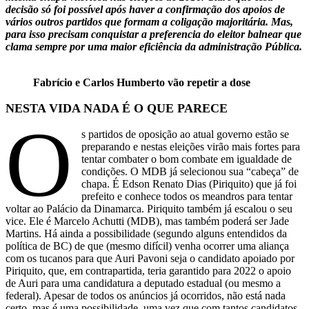
decisão só foi possível após haver a confirmação dos apoios de
vários outros partidos que formam a coligação majoritária. Mas,
para isso precisam conquistar a preferencia do eleitor balnear que
clama sempre por uma maior eficiência da administração Pública.
Fabrício e Carlos Humberto vão repetir a dose
NESTA VIDA NADA É O QUE PARECE
O
s partidos de oposição ao atual governo estão se
preparando e nestas eleições virão mais fortes para
tentar combater o bom combate em igualdade de
condições. O MDB já selecionou sua “cabeça” de
chapa. É Edson Renato Dias (Piriquito) que já foi
prefeito e conhece todos os meandros para tentar
voltar ao Palácio da Dinamarca. Piriquito também já escalou o seu
vice. Ele é Marcelo Achutti (MDB), mas também poderá ser Jade
Martins. Há ainda a possibilidade (segundo alguns entendidos da
política de BC) de que (mesmo difícil) venha ocorrer uma aliança
com os tucanos para que Auri Pavoni seja o candidato apoiado por
Piriquito, que, em contrapartida, teria garantido para 2022 o apoio
de Auri para uma candidatura a deputado estadual (ou mesmo a
federal). Apesar de todos os anúncios já ocorridos, não está nada
certo, mas é uma possibilidade, uma vez que com tantos candidatos