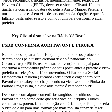
Verde, reconhecida, inclusive, internacionalmente. Pedro Luiz
Navarro Giaquinto (PRTB) deve ser o vice de Clivatti. Há uma
quarta via com a candidatura do petista Aristo Manoel Pereira, e
uma quinta que está em vias de ser confirmada. Opções é que não
faltarão, basta saber se isto é bom ou ruim para destronar o atual
prefeito.
Ney Clivatti drante live na Rádio Alô Brasil
PSDB CONFIRMA AURI PAVONI E PIRUKA
Na noite desta quarta-feira 16, (cumprindo todos os protocolos
determinados pela justiça eleitoral devido à pandemia do
Coronavírus) o PSDB realizou sua convenção municipal para
confirmar a candidatura própria de seus postulantes a prefeito e vice-
prefeito nas eleições de 15 de novembro. O Partido da Social
Democracia Brasileira (Tucanos) oficializou o engenheiro Auri
Pavoni como cabeça de chapa, tendo na vice Leonardo Piruka do
Partido Progressista, ele que atualmente é vereador do PP.
De acordo com alguns comentários surgidos nos últimos dias,
Pavoni era tido como certo que seria vice de Piriquito. Outros
comentários, porém, iam em direção contrária, de que Piriquito seria
o vice de Auri para uma formatação mais robusta capaz de fazer