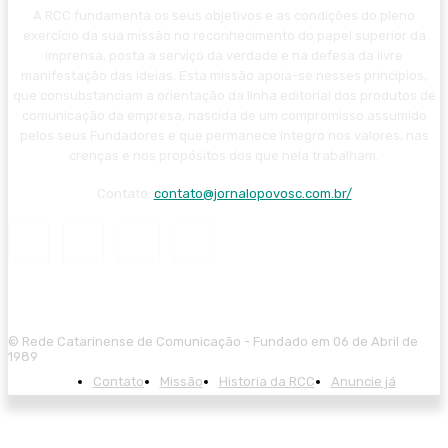
A RCC fundamenta os seus objetivos e as condições do pleno
exercício da sua missão no reconhecimento do papel superior da
imprensa, posta a serviço da verdade e na defesa da livre
manifestação das ideias. Esta missão apoia-se nesses princípios,
que consubstanciam a orientação da linha editorial dos produtos de
comunicação da empresa, nascida de um compromisso assumido
pelos seus Fundadores e que permanece íntegro nos valores, nas
crenças e nos propósitos dos que nela trabalham.
Contato:
contato@jornalopovosc.com.br/
© Rede Catarinense de Comunicação - Fundado em 06 de Abril de
1989
Contato
Missão
Historia da RCC
Anuncie já
el giriş
casibom giriş
casibom
casibom güncel giriş
casibom giriş
cas