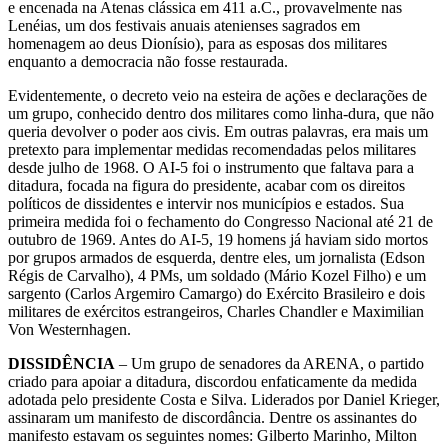
e encenada na Atenas clássica em 411 a.C., provavelmente nas
Lenéias, um dos festivais anuais atenienses sagrados em
homenagem ao deus Dionísio), para as esposas dos militares
enquanto a democracia não fosse restaurada.
Evidentemente, o decreto veio na esteira de ações e declarações de
um grupo, conhecido dentro dos militares como linha-dura, que não
queria devolver o poder aos civis. Em outras palavras, era mais um
pretexto para implementar medidas recomendadas pelos militares
desde julho de 1968. O AI-5 foi o instrumento que faltava para a
ditadura, focada na figura do presidente, acabar com os direitos
políticos de dissidentes e intervir nos municípios e estados. Sua
primeira medida foi o fechamento do Congresso Nacional até 21 de
outubro de 1969. Antes do AI-5, 19 homens já haviam sido mortos
por grupos armados de esquerda, dentre eles, um jornalista (Edson
Régis de Carvalho), 4 PMs, um soldado (Mário Kozel Filho) e um
sargento (Carlos Argemiro Camargo) do Exército Brasileiro e dois
militares de exércitos estrangeiros, Charles Chandler e Maximilian
Von Westernhagen.
DISSIDÊNCIA
– Um grupo de senadores da ARENA, o partido
criado para apoiar a ditadura, discordou enfaticamente da medida
adotada pelo presidente Costa e Silva. Liderados por Daniel Krieger,
assinaram um manifesto de discordância. Dentre os assinantes do
manifesto estavam os seguintes nomes: Gilberto Marinho, Milton