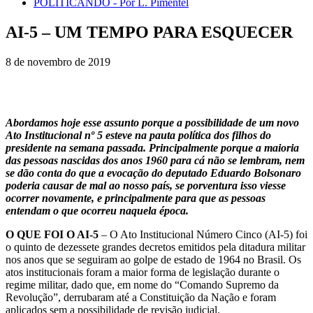
POLITICANDO - Por L. Pimentel
AI-5 – UM TEMPO PARA ESQUECER
8 de novembro de 2019
Abordamos hoje esse assunto porque a possibilidade de um novo
Ato Institucional nº 5 esteve na pauta política dos filhos do
presidente na semana passada. Principalmente porque a maioria
das pessoas nascidas dos anos 1960 para cá não se lembram, nem
se dão conta do que a evocação do deputado Eduardo Bolsonaro
poderia causar de mal ao nosso país, se porventura isso viesse
ocorrer novamente, e principalmente para que as pessoas
entendam o que ocorreu naquela época.
O QUE FOI O AI-5
– O Ato Institucional Número Cinco (AI-5) foi
o quinto de dezessete grandes decretos emitidos pela ditadura militar
nos anos que se seguiram ao golpe de estado de 1964 no Brasil. Os
atos institucionais foram a maior forma de legislação durante o
regime militar, dado que, em nome do “Comando Supremo da
Revolução”, derrubaram até a Constituição da Nação e foram
aplicados sem a possibilidade de revisão judicial.