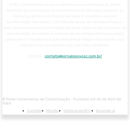
A RCC fundamenta os seus objetivos e as condições do pleno
exercício da sua missão no reconhecimento do papel superior da
imprensa, posta a serviço da verdade e na defesa da livre
manifestação das ideias. Esta missão apoia-se nesses princípios,
que consubstanciam a orientação da linha editorial dos produtos de
comunicação da empresa, nascida de um compromisso assumido
pelos seus Fundadores e que permanece íntegro nos valores, nas
crenças e nos propósitos dos que nela trabalham.
Contato:
contato@jornalopovosc.com.br/
© Rede Catarinense de Comunicação - Fundado em 06 de Abril de
1989
Contato
Missão
Historia da RCC
Anuncie já
trabet giriş
ultrabet
ultrabet güncel giriş
ultrabet giriş
ultrabet
betasus gün