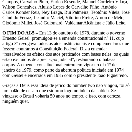
Campos, Carvalho Pinto, Eurico Resende, Manuel Cordeiro Vilaça,
Wilson Gonçalves, Aluísio Lopes de Carvalho Filho, Antônio
Carlos Konder Reis, Ney Braga, Rui Palmeira, Teotônio Vilela, José
Cândido Ferraz, Leandro Maciel, Vitorino Freire, Arnon de Melo,
Clodomir Millet, José Guiomard, Valdemar Alcântara e Júlio Leite.
O FIM DO AI-5
– Em 13 de outubro de 1978, durante o governo
Ernesto Geisel, promulgou-se a emenda constitucional nº 11, cujo
artigo 3º revogava todos os atos institucionais e complementares que
fossem contrários à Constituição Federal. Diz a emenda:
“ressalvados os efeitos dos atos praticados com bases neles, os quais
estão excluídos de apreciação judicial”, restaurando o habeas
corpus. A emenda constitucional entrou em vigor no dia 1º de
janeiro de 1979, como parte da abertura política iniciada em 1974
com Geisel e encerrada em 1985 com o presidente João Figueiredo.
Graças a Deus essa ideia de jerico do number two não vingou, foi só
um balão de ensaio que estourou logo no início da subida. Se
vingasse o Brasil voltaria 50 anos no tempo, e isso, com certeza,
ninguém quer.