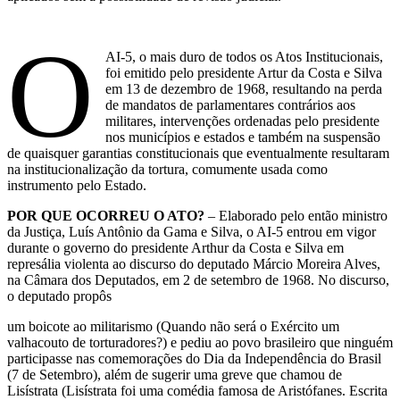
O
AI-5, o mais duro de todos os Atos Institucionais,
foi emitido pelo presidente Artur da Costa e Silva
em 13 de dezembro de 1968, resultando na perda
de mandatos de parlamentares contrários aos
militares, intervenções ordenadas pelo presidente
nos municípios e estados e também na suspensão
de quaisquer garantias constitucionais que eventualmente resultaram
na institucionalização da tortura, comumente usada como
instrumento pelo Estado.
POR QUE OCORREU O ATO?
– Elaborado pelo então ministro
da Justiça, Luís Antônio da Gama e Silva, o AI-5 entrou em vigor
durante o governo do presidente Arthur da Costa e Silva em
represália violenta ao discurso do deputado Márcio Moreira Alves,
na Câmara dos Deputados, em 2 de setembro de 1968. No discurso,
o deputado propôs
um boicote ao militarismo (Quando não será o Exército um
valhacouto de torturadores?) e pediu ao povo brasileiro que ninguém
participasse nas comemorações do Dia da Independência do Brasil
(7 de Setembro), além de sugerir uma greve que chamou de
Lisístrata (Lisístrata foi uma comédia famosa de Aristófanes. Escrita