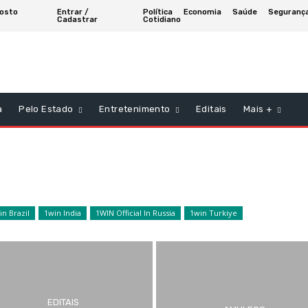
gosto
Entrar /
Política
Economia
Saúde
Seguranç
Cadastrar
Cotidiano
a
Pelo Estado
Entretenimento
Editais
Mais +
in Brazil
1win India
1WIN Official In Russia
1win Turkiye
EDITAIS