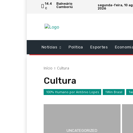
14.4
Balneário
segunda-feira, 10 a
Camboriú
2026
C
Notícias
Política
Esportes
Economi
Início
Cultura
Cultura
100% Humano por Antônio Lopes
1Win Brasil
1w
UNCATEGORIZED