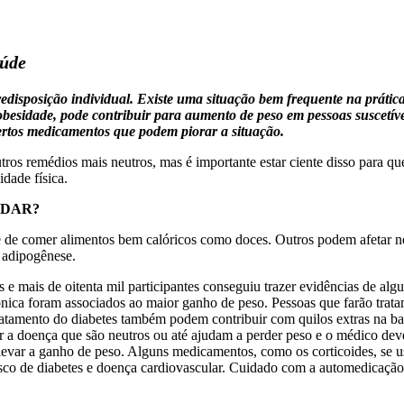
aúde
edisposição individual. Existe uma situação bem frequente na prátic
 obesidade, pode contribuir para aumento de peso em pessoas suscetív
certos medicamentos que podem piorar a situação.
ros remédios mais neutros, mas é importante estar ciente disso para q
idade física.
RDAR?
de comer alimentos bem calóricos como doces. Outros podem afetar ne
 adipogênese.
s e mais de oitenta mil participantes conseguiu trazer evidências de 
ônica foram associados ao maior ganho de peso. Pessoas que farão trata
atamento do diabetes também podem contribuir com quilos extras na bal
ar a doença que são neutros ou até ajudam a perder peso e o médico dev
evar a ganho de peso. Alguns medicamentos, como os corticoides, se u
 risco de diabetes e doença cardiovascular. Cuidado com a automedicaç