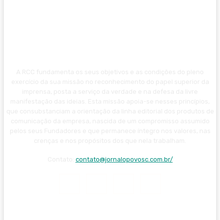
A RCC fundamenta os seus objetivos e as condições do pleno
exercício da sua missão no reconhecimento do papel superior da
imprensa, posta a serviço da verdade e na defesa da livre
manifestação das ideias. Esta missão apoia-se nesses princípios,
que consubstanciam a orientação da linha editorial dos produtos de
comunicação da empresa, nascida de um compromisso assumido
pelos seus Fundadores e que permanece íntegro nos valores, nas
crenças e nos propósitos dos que nela trabalham.
Contato:
contato@jornalopovosc.com.br/