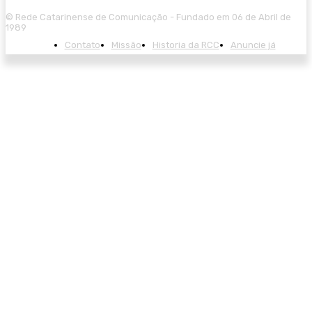
© Rede Catarinense de Comunicação - Fundado em 06 de Abril de
1989
Contato
Missão
Historia da RCC
Anuncie já
arzbet giriş
starzbet
starzbet güncel giriş
starzbet giriş
starzbet
starzbet g