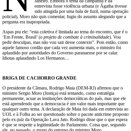
Janeiro. Embora o tema da campanha e da
entrevista fosse violência urbana (e Ágatha tivesse
sido atingida por uma bala de fuzil, numa operação
policial), Moro não quis comentar, fugiu do assunto alegando que a
pergunta era inapropriada.
Aspas pra ele: “esta coletiva é limitada ao tema do encontro, que é o
‘Em Frente, Brasil’ (
o projeto de combate à criminalidade
). Vou
pedir desculpas, mas não vou sair desse contexto”. Pois então, como
aquele famoso cordão que cada vez aumenta mais, o ministro foi
aplaudido por autoridades do Governo paranaense por se calar.
Idiotas aplaudindo Los Hermanos…
BRIGA DE CACHORRO GRANDE
O presidente da Câmara, Rodrigo Maia (DEM-RJ) afirmou que o
ministro Sergio Moro (Justiça) está tentando, como estratégia
permanente, acuar as instituições democráticas do país, mas que ele
está aprendendo que a democracia é um valor mais importante que
qualquer outro tema. A declaração de Maia foi dada em entrevista ao
UOL e à Folha ao ser questionado sobre o pacote anticrime proposto
pelo ex-juiz da Operação Lava Jato. Rodrigo disse que o que espera
é que se respeite a legitimidade do Parlamento. Coisa que, segundo
ele, no passado, o grupo do entorno do ministro Moro,