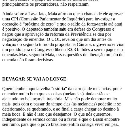
principalmente os procuradores, não respeitaram.
Ainda sobre a Lava Jato, Maia afirmou que a chance de ele aprovar
uma CPI (Comissão Parlamentar de Inquérito) para investigar a
operação é “próxima de zero” e que o saldo da força-tarefa até aqui
é positivo. O deputado também saiu em defesa do Congresso e
negou que a aprovação da reforma da Previdência se deu por
negociação de emendas. O UOL revelou que um dia antes da
votação do segundo turno da proposta na Câmara, o governo enviou
um pedido para o Congresso liberar R$ 3 bilhões a serem pagos em
emendas.Mas, segundo Maia, essas questões de liberação ou não de
emenda não foram decisivas.
DEVAGAR SE VAI AO LONGE
Quem lembra aquela velha “estória” da carroça de melancias, pode
entender muito bem que as coisas (melancias) ainda estão se
ajeitando no balançar da trajetória. Mas não pode demorar muito
mais, pois com o passar do tempo elas (as melancias) poderão ir se
deteriorando, se quebrando, e ao final a carga chegar ao destino à
meia boca. E não é isso que desejamos. O que nós queremos,
independente de sermos contra ou a favor, é que o Brasil encontre
seu rumo, para que o povo brasileiro enfim consiga viver em paz,