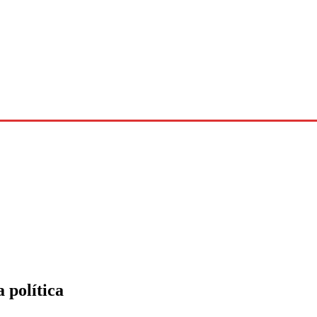
elo Estado
Entretenimento
Editais
Mais +
 política