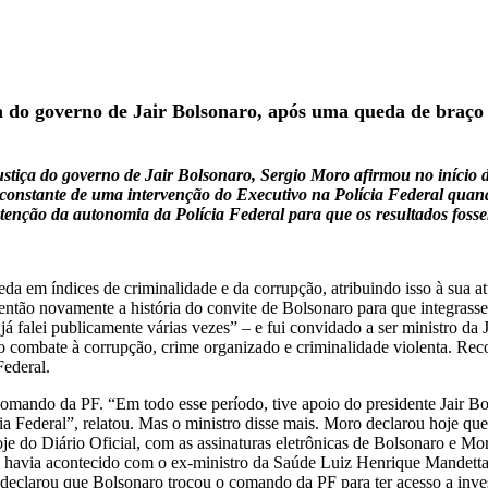
ída do governo de Jair Bolsonaro, após uma queda de braç
iça do governo de Jair Bolsonaro, Sergio Moro afirmou no início de 
 constante de uma intervenção do Executivo na Polícia Federal qua
tenção da autonomia da Polícia Federal para que os resultados foss
ueda em índices de criminalidade e da corrupção, atribuindo isso à su
então novamente a história do convite de Bolsonaro para que integrass
já falei publicamente várias vezes” – e fui convidado a ser ministro d
 combate à corrupção, crime organizado e criminalidade violenta. Rec
Federal.
comando da PF. “Em todo esse período, tive apoio do presidente Jair B
a Federal”, relatou. Mas o ministro disse mais. Moro declarou hoje que
e do Diário Oficial, com as assinaturas eletrônicas de Bolsonaro e Mor
á havia acontecido com o ex-ministro da Saúde Luiz Henrique Mandett
eclarou que Bolsonaro trocou o comando da PF para ter acesso a investi