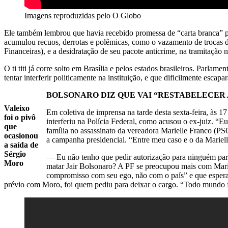
Imagens reproduzidas pelo O Globo
Ele também lembrou que havia recebido promessa de “carta branca” pa
acumulou recuos, derrotas e polêmicas, como o vazamento de trocas d
Financeiras), e a desidratação de seu pacote anticrime, na tramitação 
O ti titi já corre solto em Brasília e pelos estados brasileiros. Parla
tentar interferir politicamente na instituição, e que dificilmente es
BOLSONARO DIZ QUE VAI “RESTABELECER
Valeixo
Em coletiva de imprensa na tarde desta sexta-feira, às 1
foi o pivô
interferiu na Polícia Federal, como acusou o ex-juiz. “E
que
família no assassinato da vereadora Marielle Franco (P
ocasionou
a campanha presidencial. “Entre meu caso e o da Marielle
a saída de
Sérgio
— Eu não tenho que pedir autorização para ninguém para t
Moro
matar Jair Bolsonaro? A PF se preocupou mais com Marie
compromisso com seu ego, não com o país” e que espera q
prévio com Moro, foi quem pediu para deixar o cargo. “Todo mundo f