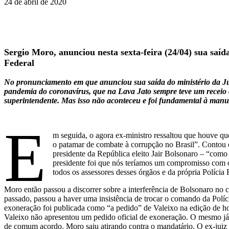
24 de abril de 2020
Sergio Moro, anunciou nesta sexta-feira (24/04) sua sa
Federal
No pronunciamento em que anunciou sua saída do ministério da Just
pandemia do coronavírus, que na Lava Jato sempre teve um receio
superintendente. Mas isso não aconteceu e foi fundamental à manu
E
m seguida, o agora ex-ministro ressaltou que houve q
o patamar de combate à corrupção no Brasil”. Contou 
presidente da República eleito Jair Bolsonaro – “como 
presidente foi que nós teríamos um compromisso com o
todos os assessores desses órgãos e da própria Polícia 
Moro então passou a discorrer sobre a interferência de Bolsonaro no 
passado, passou a haver uma insistência de trocar o comando da Políci
exoneração foi publicada como “a pedido” de Valeixo na edição de hoj
Valeixo não apresentou um pedido oficial de exoneração. O mesmo j
de comum acordo. Moro saiu atirando contra o mandatário. O ex-juiz d