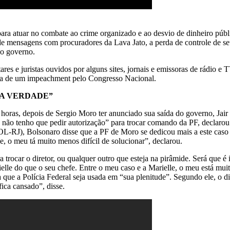
ra atuar no combate ao crime organizado e ao desvio de dinheiro públ
e mensagens com procuradores da Lava Jato, a perda de controle de se
no governo.
mentares e juristas ouvidos por alguns sites, jornais e emissoras de rádi
capara de um impeachment pelo Congresso Nacional.
 A VERDADE”
7 horas, depois de Sergio Moro ter anunciado sua saída do governo, Jair
u não tenho que pedir autorização” para trocar comando da PF, declarou
SOL-RJ), Bolsonaro disse que a PF de Moro se dedicou mais a este caso
, o meu tá muito menos difícil de solucionar”, declarou.
rocar o diretor, ou qualquer outro que esteja na pirâmide. Será que é i
lle do que o seu chefe. Entre o meu caso e a Marielle, o meu está mu
ue a Polícia Federal seja usada em “sua plenitude”. Segundo ele, o di
ica cansado”, disse.