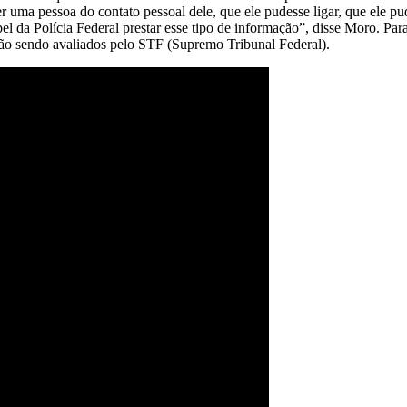
r uma pessoa do contato pessoal dele, que ele pudesse ligar, que ele pu
apel da Polícia Federal prestar esse tipo de informação”, disse Moro. Par
tão sendo avaliados pelo STF (Supremo Tribunal Federal).