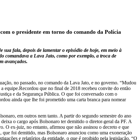
o com o presidente em torno do comando da Polícia
sua fala, depois de lamentar o episódio de hoje, em meio à
ndo comandava a Lava Jato, como por exemplo, a troca de
em avançados.
a atuação, no passado, no comando da Lava Jato, e no governo. “Mudou
e a equipe.Recordou que no final de 2018 recebeu convite do então
a Justiça e da Segurança Pública. O que foi conversado com o
ordou ainda que lhe foi prometido uma carta branca para nomear
olsonaro, em outros nem tanto. A partir do segundo semestre do ano
 deixa o cargo após Bolsonaro ter demitido o diretor-geral da PF. A
o. O ex-juiz, no entanto, afirmou que não assinou o decreto e que
a, que foi demitido, mas Bolsonaro anunciou como uma exoneração
gações e relatórios da entidade, o que é proibido pela legislação. “O