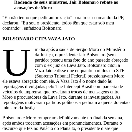
Rodeado de seus ministros, Jair Bolsonaro rebate as
acusações de Moro
“Eu não tenho que pedir autorização” para trocar comando da PF,
declarou. “Eu sou o presidente, todos têm que estar sob meu
comando”, enfatizou Bolsonaro.
BOLSONARO CITA VAZA JATO
U
m dia após a saída de Sergio Moro do Ministério
da Justiça, o presidente Jair Bolsonaro (sem
partido) postou uma foto do ano passado abraçado
com o ex-juiz da Lava Jato. Bolsonaro citou a
Vaza Jato e disse que enquanto partidos e o STF
(Supremo Tribunal Federal) pressionavam Moro,
ele estava abraçado com ele. A Vaza Jato é o nome dado às
reportagens divulgadas pelo The Intercept Brasil com parceria de
veículos de imprensa, que revelaram trocas de mensagens entre
Moro e procuradores da Lava Jato, durante as investigações. As
reportagens motivaram partidos políticos a pediram a queda do então
ministro da Justiça.
Bolsonaro e Moro romperam definitivamente no final da semana,
após ambos trocarem acusações em pronunciamentos. Durante o
discurso que fez no Palácio do Planalto, o presidente disse que