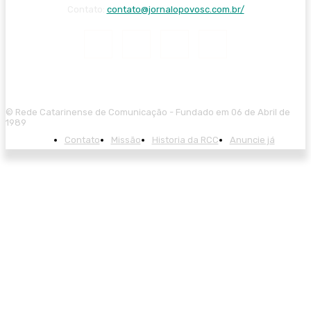
Contato:
contato@jornalopovosc.com.br/
© Rede Catarinense de Comunicação - Fundado em 06 de Abril de
1989
Contato
Missão
Historia da RCC
Anuncie já
iş
starzbet
starzbet güncel giriş
starzbet giriş
starzbet
starzbet güncel gir