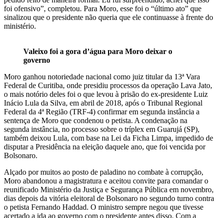
foi ofensivo”, completou. Para Moro, esse foi o “último ato” que
sinalizou que o presidente não queria que ele continuasse à frente do
ministério.
Valeixo foi a gora d’água para Moro deixar o
governo
Moro ganhou notoriedade nacional como juiz titular da 13ª Vara
Federal de Curitiba, onde presidiu processos da operação Lava Jato,
o mais notório deles foi o que levou à prisão do ex-presidente Luiz
Inácio Lula da Silva, em abril de 2018, após o Tribunal Regional
Federal da 4ª Região (TRF-4) confirmar em segunda instância a
sentença de Moro que condenou o petista. A condenação na
segunda instância, no processo sobre o tríplex em Guarujá (SP),
também deixou Lula, com base na Lei da Ficha Limpa, impedido de
disputar a Presidência na eleição daquele ano, que foi vencida por
Bolsonaro.
Alçado por muitos ao posto de paladino no combate à corrupção,
Moro abandonou a magistratura e aceitou convite para comandar o
reunificado Ministério da Justiça e Segurança Pública em novembro,
dias depois da vitória eleitoral de Bolsonaro no segundo turno contra
o petista Fernando Haddad. O ministro sempre negou que tivesse
acertado a ida ao governo com o presidente antes disso. Com a