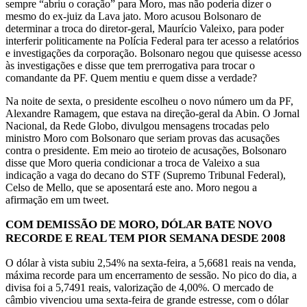
sempre “abriu o coração” para Moro, mas não poderia dizer o
mesmo do ex-juiz da Lava jato. Moro acusou Bolsonaro de
determinar a troca do diretor-geral, Maurício Valeixo, para poder
interferir politicamente na Polícia Federal para ter acesso a relatórios
e investigações da corporação. Bolsonaro negou que quisesse acesso
às investigações e disse que tem prerrogativa para trocar o
comandante da PF. Quem mentiu e quem disse a verdade?
Na noite de sexta, o presidente escolheu o novo número um da PF,
Alexandre Ramagem, que estava na direção-geral da Abin. O Jornal
Nacional, da Rede Globo, divulgou mensagens trocadas pelo
ministro Moro com Bolsonaro que seriam provas das acusações
contra o presidente. Em meio ao tiroteio de acusações, Bolsonaro
disse que Moro queria condicionar a troca de Valeixo a sua
indicação a vaga do decano do STF (Supremo Tribunal Federal),
Celso de Mello, que se aposentará este ano. Moro negou a
afirmação em um tweet.
COM DEMISSÃO DE MORO, DÓLAR BATE NOVO
RECORDE E REAL TEM PIOR SEMANA DESDE 2008
O dólar à vista subiu 2,54% na sexta-feira, a 5,6681 reais na venda,
máxima recorde para um encerramento de sessão. No pico do dia, a
divisa foi a 5,7491 reais, valorização de 4,00%. O mercado de
câmbio vivenciou uma sexta-feira de grande estresse, com o dólar