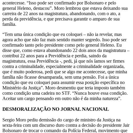
acontecesse. “Isso pode ser confirmado por Bolsonaro e pelo
general Heleno, destacou”. Moro lembrou que estava deixando sua
carreira de 22 anos na magistratura, abandonando, com o ato, a
perda da previdência, e que precisava garantir o amparo de sua
família.
“Tem uma única condição que eu coloquei – não ia revelar, mas
agora acho que não faz mais sentido manter segredo. Isso pode ser
confirmado tanto pelo presidente como pelo general Heleno. Eu
disse que, como estava abandonando 22 dois anos da magistratura –
contribui 22 anos para a Previdência e perdia, saindo da
magistratura, essa Previdência -, pedi, já que nós íamos ser firmes
contra a criminalidade, especialmente a criminalidade organizada,
que é muito poderosa, pedi que se algo me acontecesse, que minha
família não ficasse desamparada, sem uma pensão. Foi a única
condição que eu coloquei para assumir essa posição específica no
Ministério da Justiça”. Moro desmentiu que teria imposto também
como condição uma cadeira no STF. “Nunca houve essa condição.
Aceitar um cargo pensando em outro não é da minha natureza”.
DESMORALIZAÇÃO NO JORNAL NACIONAL
Sergio Moro pediu demissão do cargo de ministro da Justiça na
sexta-feira com um discurso duro contra a decisão do presidente Jair
Bolsonaro de trocar o comando da Polícia Federal, movimento que