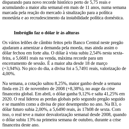
disparando para novo recorde histórico perto de 5,75 reais e
acumulando a maior alta semanal em mais de 11 anos, numa semana
marcada pela reação do mercado à sinalização para a política
monetária e ao recrudescimento da instabilidade política doméstica.
Imbróglio faz o dólar ir às alturas
Os vários leilões de câmbio feitos pelo Banco Central neste pregão
ajudaram a amenizar a demanda pela moeda, mas ainda assim o
dólar fechou em forte alta. O dólar à vista subiu 2,54% nesta sexta-
feira, a 5,6681 reais na venda, máxima recorde para um
encerramento de sessão. É a maior alta desde 18 de março
(+3,94%). No pico do dia, a divisa foi a 5,7491 reais, valorização de
4,00%.
Na semana, a cotação saltou 8,25%, maior ganho desde a semana
finda em 21 de novembro de 2008 (+8,38%), no auge da crise
financeira global. Em abril, o dólar ganha 9,12% e salta 41,25% em
2020. O real liderou as perdas globais pelo segundo pregão seguido
e se mantém como a divisa de pior desempenho no ano. Na B3, o
dólar futuro subia 2,00%, a 5,6490 reais, às 17h08 de sexta. Com
isso, o real teve a maior desvalorização semanal desde 2008, quando
o dólar subiu 13% na primeira semana de outubro, durante a crise
financeira deste ano.