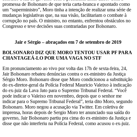
promessa de Bolsonaro de que teria carta-branca e apontado como
um “superministro”, Moro tinha a intenção de realizar uma série de
mudanças legislativas que, na sua visão, facilitariam o combate à
corrupção no país. O ministro, no entanto, enfrentou obstáculos no
Congresso e teve decisões suas contrariadas por Bolsonaro.
Jair e Sérgio – abraçados em 7 de setembro de 2019
BOLSONARO DIZ QUE MORO TENTOU USAR PF PARA
CHANTAGEÁ-LO POR UMA VAGA NO STF
Em pronunciamento ao vivo por volta das 17h de sexta-feira, 24,
Jair Bolsonaro rebateu denúncias contra o ex-ministro da Justiça
Sérgio Moro. Bolsonaro disse que Moro condicionou a substituição
do ex-diretor-geral da Polícia Federal Mauricio Valeixo à indicação
do ex-juiz da Lava Jato para o Supremo Tribunal Federal. “Você
pode indicar o Valeixo em novembro, depois que o senhor me
indicar para o Supremo Tribunal Federal”, teria dito Moro, segundo
Bolsonaro. Moro negou a acusação via Twitter. Em coletiva de
imprensa, horas depois de Sergio Moro ter anunciado sua saída do
governo, Jair Bolsonaro partiu pra cima do ex-ministro da Justiça e
disse que não interferiu na Polícia Federal, como acusou o ex-juiz.