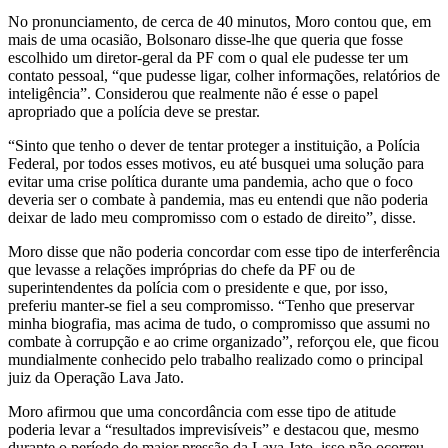
No pronunciamento, de cerca de 40 minutos, Moro contou que, em
mais de uma ocasião, Bolsonaro disse-lhe que queria que fosse
escolhido um diretor-geral da PF com o qual ele pudesse ter um
contato pessoal, “que pudesse ligar, colher informações, relatórios de
inteligência”. Considerou que realmente não é esse o papel
apropriado que a polícia deve se prestar.
“Sinto que tenho o dever de tentar proteger a instituição, a Polícia
Federal, por todos esses motivos, eu até busquei uma solução para
evitar uma crise política durante uma pandemia, acho que o foco
deveria ser o combate à pandemia, mas eu entendi que não poderia
deixar de lado meu compromisso com o estado de direito”, disse.
Moro disse que não poderia concordar com esse tipo de interferência
que levasse a relações impróprias do chefe da PF ou de
superintendentes da polícia com o presidente e que, por isso,
preferiu manter-se fiel a seu compromisso. “Tenho que preservar
minha biografia, mas acima de tudo, o compromisso que assumi no
combate à corrupção e ao crime organizado”, reforçou ele, que ficou
mundialmente conhecido pelo trabalho realizado como o principal
juiz da Operação Lava Jato.
Moro afirmou que uma concordância com esse tipo de atitude
poderia levar a “resultados imprevisíveis” e destacou que, mesmo
durante o período de maior pressão da Lava Jato, isso não ocorreu