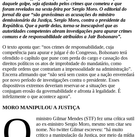
daquele golpe, seja afastado pelos crimes que cometeu e que
foram revelados na sexta-feira por Sergio Moro. O editorial do
jornal diz que “são gravíssimas as acusações do ministro
demissionário da Justiça, Sergio Moro, contra o presidente da
República. Que a partir delas, torna-se inescapável que as
autoridades competentes abram investigações para apurar crimes
comuns e de responsabilidade atribuídos a Jair Bolsonaro”.
O texto aponta que: “nos crimes de responsabilidade, cuja
competência para apurar e julgar é do Congresso, Bolsonaro terá
ofendido o capítulo que pune com perda do cargo e cassação dos
direitos políticos os atos de improbidade do mandatário, como
expedir ordens que contrariam a impessoalidade na administração”.
Encerra afirmando que “não será sem custos que a nação enveredará
por novo período de investigações contra o presidente. Esses
dispositivos extremos deveriam reservar-se a situações que
conjugam erosão da governabilidade e afronta à legalidade. É
infelizmente o que acontece agora”.
MORO MANIPULOU A JUSTIÇA
O
ministro Gilmar Mendes (STF) fez uma crítica sutil
ao ex-ministro Sergio Moro, mesmo sem citar seu
nome. No twitter Gilmar escreveu: “há muito
critico a manipulação da Justiça, por meio da mídia