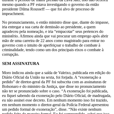
mesmo quando a PF estava investigando o governo da então
presidente Dilma Rousseff — que foi alvo de processo de
impeachment.
No pronunciamento, o então ministro disse que, diante do impasse,
iria entregar a sua carta de demissão ao presidente, a quem
agradeceu pela nomeação, e iria “empacotar” seus pertences do
ministério. Afirmou ainda que vai procurar um emprego após abrir
mão de uma carreira de 22 anos como magistrado para entrar no
governo com o intuito de aperfeiçoar o trabalho de combate à
criminalidade, tendo como um dos principais eixos o combate à
corrupção.
SEM ASSINATURA
Moro indicou ainda que a saída de Valeixo, publicada em edição do
Diário Oficial da União na sexta, foi forjada. A “exoneração a
pedido” de diretor-geral da PF foi subscrita com as assinaturas de
Bolsonaro e do ministro da Justiça, que disse no pronunciamento
não ter se pronunciado sobre o caso. “A exoneração foi publicada,
eu fiquei sabendo da exoneração pelo Diário Oficial, de madrugada,
eu não assinei esse decreto. Em nenhum momento isso foi trazido,
em nenhum momento o diretor-geral da Polícia Federal apresentou
um pedido formal de exoneração”, disse. “Não existe nenhum
pedido feito de maneira formal. Eu fui surpreendido, achei que isso