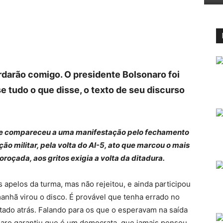
darão comigo. O presidente Bolsonaro foi
e tudo o que disse, o texto de seu discurso
 ele compareceu a uma manifestação pelo fechamento
o militar, pela volta do AI-5, ato que marcou o mais
roçada, aos gritos exigia a volta da ditadura.
s apelos da turma, mas não rejeitou, e ainda participou
anhã virou o disco. É provável que tenha errado no
ltado atrás. Falando para os que o esperavam na saída
naro garantiu que é um democrata, que jamais pensou