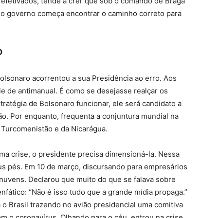
o efetivados, tende a crer que sob o comando de Braga
a o governo começa encontrar o caminho correto para
O
Bolsonaro acorrentou a sua Presidência ao erro. Aos
e de antimanual. É como se desejasse realçar os
ratégia de Bolsonaro funcionar, ele será candidato a
o. Por enquanto, frequenta a conjuntura mundial na
 Turcomenistão e da Nicarágua.
crise, o presidente precisa dimensioná-la. Nessa
eus pés. Em 10 de março, discursando para empresários
 nuvens. Declarou que muito do que se falava sobre
enfático: “Não é isso tudo que a grande mídia propaga.”
a o Brasil trazendo no avião presidencial uma comitiva
 o coronavírus. Olhando para o céu, entrou na crise