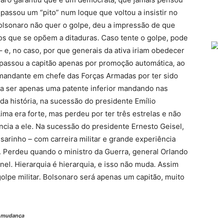
assou um “pito” num loque que voltou a insistir no
lsonaro não quer o golpe, deu a impressão de que
os que se opõem a ditaduras. Caso tente o golpe, pode
– e, no caso, por que generais da ativa iriam obedecer
 passou a capitão apenas por promoção automática, ao
omandante em chefe das Forças Armadas por ter sido
a a ser apenas uma patente inferior mandando nas
da história, na sucessão do presidente Emílio
ma era forte, mas perdeu por ter três estrelas e não
ncia a ele. Na sucessão do presidente Ernesto Geisel,
ssarinho – com carreira militar e grande experiência
e. Perdeu quando o ministro da Guerra, general Orlando
el. Hierarquia é hierarquia, e isso não muda. Assim
lpe militar. Bolsonaro será apenas um capitão, muito
e mudança