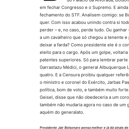
em fechar Congresso e o Supremo. E ainda p
fechamento do STF. Analisem comigo: se Bo
quer. Com isso acabou unindo contra si tod
perder – e, no caso, perde tudo. Ou ganhar 
a um cavalheiro que só chegou a tenente e
deixar a farda? Como presidente ele é o c
eleito para o cargo. Após um golpe, voltari
patentes superiores. Só para lembrar parte 
Garrastazu Médici, o general Albuquerque Li
quatro. E a Censura proibiu qualquer referê
o ministro e coronel do Exército, Jarbas Pa
política, bom de voto, e também muito fort
Geisel, disse que não obedeceria a um coron
também não mudaria agora no caso de um go
aquém do generalato.
Presidente Jair Bolsonaro pensa melhor e já dá sinais d