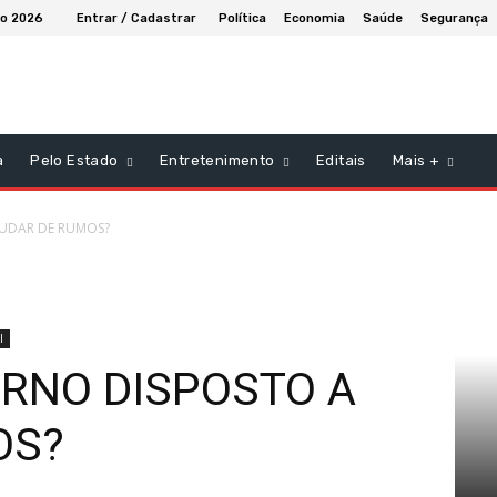
to 2026
Entrar / Cadastrar
Política
Economia
Saúde
Segurança
a
Pelo Estado
Entretenimento
Editais
Mais +
MUDAR DE RUMOS?
l
ERNO DISPOSTO A
OS?