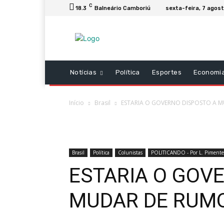
C
18.3
Balneário Camboriú
sexta-feira, 7 agos
Notícias
Política
Esportes
Economi
Início
Brasil
ESTARIA O GOVERNO DISPOSTO A 
Brasil
Política
Colunistas
POLITICANDO - Por L. Pimente
ESTARIA O GOV
MUDAR DE RUM