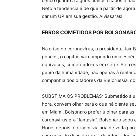
cético quanto a alguns planos citados e nã
Neto a tendência é de que a partir de agor
dar um UP em sua gestão. Alvíssaras!
ERROS COMETIDOS POR BOLSONAR
Na crise do coronavírus, o presidente Jair 
poucos, o capitão vai compondo uma espéci
equívocos, cometendo-os em série. Se a est
gênio da humanidade, não apenas à reeleiçã
companhia dos ditadores da Bielorússia, do
SUBSTIMA OS PROBLEMAS: Submetido a uma 
hora, convém olhar para o que há diante s
em Miami, Bolsonaro preferiu olhar para as
coronavírus era “fantasia”. Bolsonaro soou 
Horas depois, o orador viajaria de volta par
com mais de duas dezenas de infectados com