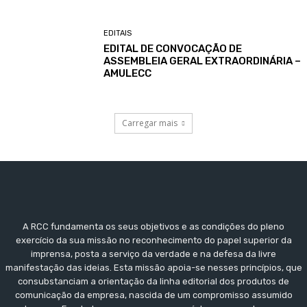
EDITAIS
EDITAL DE CONVOCAÇÃO DE
ASSEMBLEIA GERAL EXTRAORDINÁRIA –
AMULECC
Carregar mais
A RCC fundamenta os seus objetivos e as condições do pleno
exercício da sua missão no reconhecimento do papel superior da
imprensa, posta a serviço da verdade e na defesa da livre
manifestação das ideias. Esta missão apoia-se nesses princípios, que
consubstanciam a orientação da linha editorial dos produtos de
comunicação da empresa, nascida de um compromisso assumido