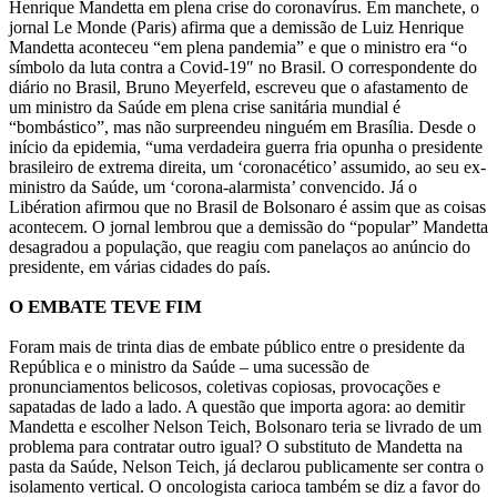
Henrique Mandetta em plena crise do coronavírus. Em manchete, o
jornal Le Monde (Paris) afirma que a demissão de Luiz Henrique
Mandetta aconteceu “em plena pandemia” e que o ministro era “o
símbolo da luta contra a Covid-19″ no Brasil. O correspondente do
diário no Brasil, Bruno Meyerfeld, escreveu que o afastamento de
um ministro da Saúde em plena crise sanitária mundial é
“bombástico”, mas não surpreendeu ninguém em Brasília. Desde o
início da epidemia, “uma verdadeira guerra fria opunha o presidente
brasileiro de extrema direita, um ‘coronacético’ assumido, ao seu ex-
ministro da Saúde, um ‘corona-alarmista’ convencido. Já o
Libération afirmou que no Brasil de Bolsonaro é assim que as coisas
acontecem. O jornal lembrou que a demissão do “popular” Mandetta
desagradou a população, que reagiu com panelaços ao anúncio do
presidente, em várias cidades do país.
O EMBATE TEVE FIM
Foram mais de trinta dias de embate público entre o presidente da
República e o ministro da Saúde – uma sucessão de
pronunciamentos belicosos, coletivas copiosas, provocações e
sapatadas de lado a lado. A questão que importa agora: ao demitir
Mandetta e escolher Nelson Teich, Bolsonaro teria se livrado de um
problema para contratar outro igual? O substituto de Mandetta na
pasta da Saúde, Nelson Teich, já declarou publicamente ser contra o
isolamento vertical. O oncologista carioca também se diz a favor do