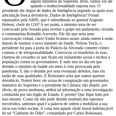
alguns ministros do Supremo. Bem, vamos ver até
quando a institucionalidade suporta isso. O
presidente diz dispor de dados de Inteligência segundo os quais essa
articulação busca derrubá-lo. Dados de Inteligência? Foram
repassados pela ABIN, que é subordinada ao general Augusto
Heleno, chefe do GSI? A ser assim, o ministro teria de ser
convocado pelo Senado para revelar o golpe em andamento, ressalta
o comentarista Reinaldo Azevedo. Ele diz que seria uma
convocação virtual, claro! Então ficamos assim: ainda ontem à noite,
depois de nomear o novo ministro da Saúde, Nelson Teich, o
presidente foi para a porta do Palácio da Alvorada cometer crimes
comuns e de irresponsabilidade. Convocou os brasileiros às ruas,
chamou de covardes os que ficam em isolamento social e incitou a
população contra os governadores. E tudo isso no dia em que
demitiu o ministro da Saúde em meio à crise provocada pela
pandemia. E não o demitiu por seus eventuais defeitos, mas em
razão de suas qualidades. E Bolsonaro acha que outros querem
derrubá-lo. Notem bem: ele acusa de conspiração um governador,
ministros do Supremo e o presidente da Câmara; não dispõe, por
óbvio, de prova nenhuma, atribui tal informação a uma investigação
conduzida por um órgão de Estado. E pronto! Que fique tudo por
isso mesmo. Como ele não pode demitir nenhum dos supostos
envolvidos, sabemos qual é a palavra de ordem a mobilizar a sua
súcia nas redes sociais. A coisa tem aquele chulé moral indisfarçável
do tal “Gabinete do Ódio”, comandado por Carlos Bolsonaro.