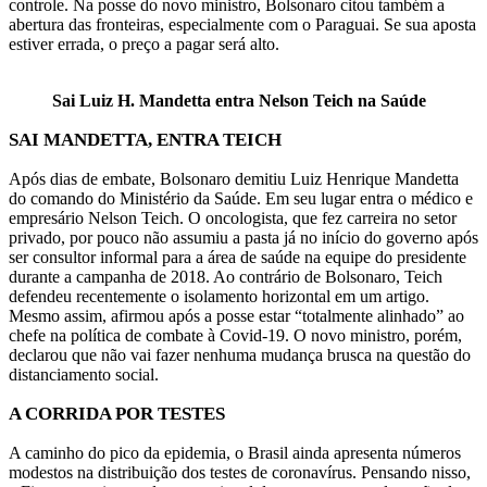
controle. Na posse do novo ministro, Bolsonaro citou também a
abertura das fronteiras, especialmente com o Paraguai. Se sua aposta
estiver errada, o preço a pagar será alto.
Sai Luiz H. Mandetta entra Nelson Teich na Saúde
SAI MANDETTA, ENTRA TEICH
Após dias de embate, Bolsonaro demitiu Luiz Henrique Mandetta
do comando do Ministério da Saúde. Em seu lugar entra o médico e
empresário Nelson Teich. O oncologista, que fez carreira no setor
privado, por pouco não assumiu a pasta já no início do governo após
ser consultor informal para a área de saúde na equipe do presidente
durante a campanha de 2018. Ao contrário de Bolsonaro, Teich
defendeu recentemente o isolamento horizontal em um artigo.
Mesmo assim, afirmou após a posse estar “totalmente alinhado” ao
chefe na política de combate à Covid-19. O novo ministro, porém,
declarou que não vai fazer nenhuma mudança brusca na questão do
distanciamento social.
A CORRIDA POR TESTES
A caminho do pico da epidemia, o Brasil ainda apresenta números
modestos na distribuição dos testes de coronavírus. Pensando nisso,