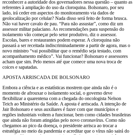
reconhecer a autoridade dos governadores nessa questão – quanto as
referentes à ampliação do uso da cloroquina. Bolsonaro, por seu
lado, irá ceder em aspectos do monitoramento via dados de
geolocalização por celular? Nada disso será feito de forma brusca.
Não vai haver cavalo de pau. “Para não assustar”, como diz um
assessor militar palaciano. As recomendações para suspensão do
isolamento vão começar pelo setor produtivo, diz o assessor.
Escolas, bares e restaurantes podem esperar. A cloroquina não
passará a ser receitada indiscriminadamente a partir de agora, mas o
novo ministro “vai possibilitar que o remédio seja testado, com
acompanhamento médico”. Vai funcionar? Bolsonaro e assessores
acham que sim. Pelo menos até que comece uma nova troca de
coices e sapatadas.
APOSTA ARRISCADA DE BOLSONARO
Embora a ciência e as estatísticas mostrem que ainda não é o
momento de afrouxar o isolamento social, o governo deve
flexibilizar a quarentena com a chegada do oncologista Nelson
Teich ao Ministério da Saúde. A aposta é arriscada. A intenção de
Jair Bolsonaro e seus auxiliares é fazer com que municípios e
regiões industriais voltem a funcionar, bem como cidades brasileiras
que ainda não foram atingidas pelo novo coronavírus. Como não
chegamos ao pico da doença, o presidente arrisca ao trocar a
estratégia no meio da pandemia e acreditar que o vírus não sairá do