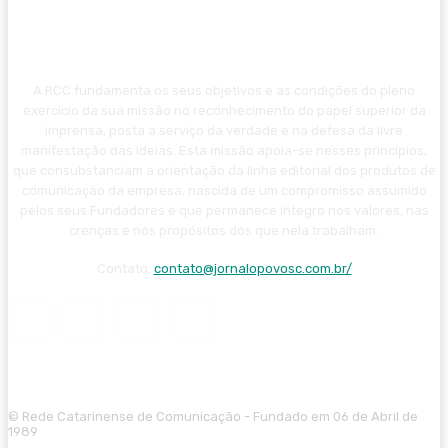
A RCC fundamenta os seus objetivos e as condições do pleno
exercício da sua missão no reconhecimento do papel superior da
imprensa, posta a serviço da verdade e na defesa da livre
manifestação das ideias. Esta missão apoia-se nesses princípios,
que consubstanciam a orientação da linha editorial dos produtos de
comunicação da empresa, nascida de um compromisso assumido
pelos seus Fundadores e que permanece íntegro nos valores, nas
crenças e nos propósitos dos que nela trabalham.
Contato:
contato@jornalopovosc.com.br/
© Rede Catarinense de Comunicação - Fundado em 06 de Abril de
1989