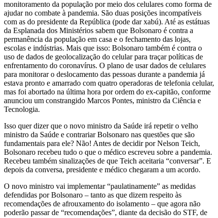
monitoramento da população por meio dos celulares como forma de
ajudar no combate à pandemia. São duas posições incompatíveis
com as do presidente da República (pode dar xabú). Até as estátuas
da Esplanada dos Ministérios sabem que Bolsonaro é contra a
permanência da população em casa e o fechamento das lojas,
escolas e indústrias. Mais que isso: Bolsonaro também é contra o
uso de dados de geolocalização do celular para traçar políticas de
enfrentamento do coronavírus. O plano de usar dados de celulares
para monitorar o deslocamento das pessoas durante a pandemia já
estava pronto e amarrado com quatro operadoras de telefonia celular,
mas foi abortado na última hora por ordem do ex-capitão, conforme
anunciou um constrangido Marcos Pontes, ministro da Ciência e
Tecnologia.
Isso quer dizer que o novo ministro da Saúde irá repetir o velho
ministro da Saúde e contrariar Bolsonaro nas questões que são
fundamentais para ele? Não! Antes de decidir por Nelson Teich,
Bolsonaro recebeu tudo o que o médico escreveu sobre a pandemia.
Recebeu também sinalizações de que Teich aceitaria “conversar”. E
depois da conversa, presidente e médico chegaram a um acordo.
O novo ministro vai implementar “paulatinamente” as medidas
defendidas por Bolsonaro – tanto as que dizem respeito às
recomendações de afrouxamento do isolamento – que agora não
poderão passar de “recomendações”, diante da decisão do STF, de