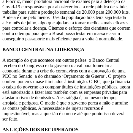
a Fiocruz, maior produtora nacional de exames para a detecção da
Covid-19 e responsável por abastecer toda a rede pública de saúde,
trabalha para subir a produção semanal de 20.000 para 200.000 kits.
A ideia é que pelo menos 10% da população brasileira seja testada
até o mês de julho, algo que ajudaria a tomar medidas mais eficazes
para controlar a doença. Citemos o esforço dos cientistas que correm
contra o tempo para que o Brasil possa testar em massa e assim
conseguir o passaporte mais eficiente para a volta à normalidade.
BANCO CENTRAL NA LIDERANÇA
A exemplo do que acontece em outros países, o Banco Central
recebeu do Congresso e do governo o aval para fomentar a
economia durante a crise do coronavírus com a aprovação de uma
PEC no Senado, a do chamado ‘Orçamento de Guerra’. O projeto
confere poderes quase ilimitados à instituição. O BC, que já financia
o caixa do governo ao comprar títulos de instituições públicas, agora
está autorizado a fazer isso também com as empresas privadas para
afastar o risco de demissões. A estratégia é, ao mesmo tempo,
arrojada e perigosa. O medo é que o governo perca a mão e arruíne
as contas públicas. A necessidade de injetar recursos é
inquestionável, mas a questão é como e até que ponto isso deverá
ser feito.
AS LIÇÕES DOS RECUPERADOS