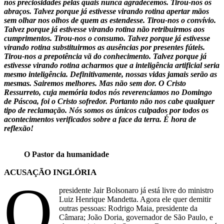
nos preciosidades pelas quais nunca agradecemos. Tirou-nos os
abraços. Talvez porque já estivesse virando rotina apertar mãos
sem olhar nos olhos de quem as estendesse. Tirou-nos o convívio.
Talvez porque já estivesse virando rotina não retribuirmos aos
cumprimentos. Tirou-nos o consumo. Talvez porque já estivesse
virando rotina substituirmos as ausências por presentes fúteis.
Tirou-nos a prepotência vã do conhecimento. Talvez porque já
estivesse virando rotina acharmos que a inteligência artificial seria
mesmo inteligência. Definitivamente, nossas vidas jamais serão as
mesmas. Sairemos melhores. Mas não sem dor. O Cristo
Ressurreto, cuja memória todos nós reverenciamos no Domingo
de Páscoa, foi o Cristo sofredor. Portanto não nos cabe qualquer
tipo de reclamação. Nós somos os únicos culpados por todos os
acontecimentos verificados sobre a face da terra. É hora de
reflexão!
O Pastor da humanidade
ACUSAÇÃO INGLÓRIA
O
presidente Jair Bolsonaro já está livre do ministro
Luiz Henrique Mandetta. Agora ele quer demitir
outras pessoas: Rodrigo Maia, presidente da
Câmara; João Doria, governador de São Paulo, e