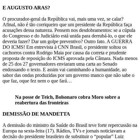
E AUGUSTO ARAS?
O procurador-geral da República vai, mais uma vez, se calar?
Afinal, não é tão corriqueiro que um presidente da República faça
acusações dessa natureza. Pensem nos desdobramentos: se a cúpula
do Congresso e do Judiciário está unida para derrubá-lo, o que ele
deveria fazer? Dar um golpe preventivo? Outro fato. A GUERRA
DO ICMS! Em entrevista à CNN Brasil, o presidente soltou os
cachorros contra Rodrigo Maia por causa da correta e prudente
proposta de reposição do ICMS aprovada pela Câmara. Nada menos
de 25 dos 27 governadores enviaram uma carta ao Senado
endossando o texto. E assim vai caminhando a humanidade, ao
sabor das ondas produzidas por um governo manco que não sabe o
que faz, oque fez nem o que fará…
Na posse de Teich, Bolsonaro cobra Moro sobre a
reabertura das fronteiras
DEMISSÃO DE MANDETTA
A demissão do ministro da Saúde do Brasil teve forte repercussão na
Europa na sexta-feira (17). Rádios, TVs e jornais noticiavam a
decisão do presidente brasileiro de substituir o “popular” Luiz