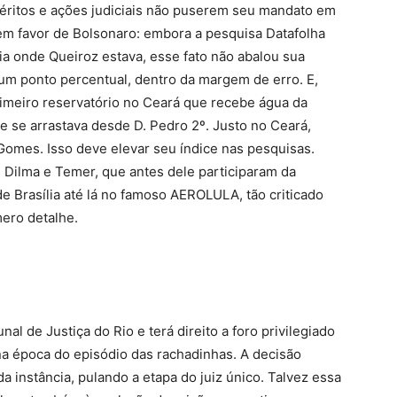
quéritos e ações judiciais não puserem seu mandato em
em favor de Bolsonaro: embora a pesquisa Datafolha
ia onde Queiroz estava, esse fato não abalou sua
um ponto percentual, dentro da margem de erro. E,
rimeiro reservatório no Ceará que recebe água da
e se arrastava desde D. Pedro 2º. Justo no Ceará,
Gomes. Isso deve elevar seu índice nas pesquisas.
, Dilma e Temer, que antes dele participaram da
de Brasília até lá no famoso AEROLULA, tão criticado
ero detalhe.
l de Justiça do Rio e terá direito a foro privilegiado
na época do episódio das rachadinhas. A decisão
 instância, pulando a etapa do juiz único. Talvez essa