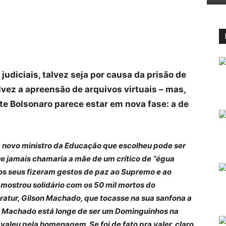
judiciais, talvez seja por causa da prisão de
lvez a apreensão de arquivos virtuais – mas,
nte Bolsonaro parece estar em nova fase: a de
 novo ministro da Educação que escolheu pode ser
e jamais chamaria a mãe de um crítico de “égua
ros seus fizeram gestos de paz ao Supremo e ao
e mostrou solidário com os 50 mil mortos do
ratur, Gilson Machado, que tocasse na sua sanfona a
, Machado está longe de ser um Dominguinhos na
valeu pela homenagem. Se foi de fato pra valer, claro