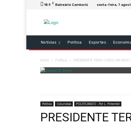
C
18.9
Balneário Camboriú
sexta-feira, 7 agos
Notícias
Política
Esportes
Economi
Início
Política
PRESIDENTE TERIA CAÍDO NA REAL?
Política
Colunistas
POLITICANDO - Por L. Pimentel
PRESIDENTE TER