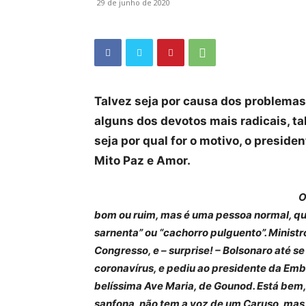
29 de junho de 2020
Talvez seja por causa dos problemas 
alguns dos devotos mais radicais, ta
seja por qual for o motivo, o preside
Mito Paz e Amor.
O
bom ou ruim, mas é uma pessoa normal, qu
sarnenta” ou “cachorro pulguento”. Minist
Congresso, e – surprise! – Bolsonaro até s
coronavírus, e pediu ao presidente da Emb
belíssima Ave Maria, de Gounod. Está bem
sanfona, não tem a voz de um Caruso, mas 