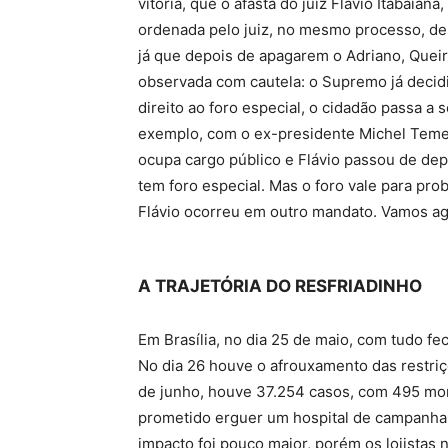
vitória, que o afasta do juiz Flávio Itabaian
ordenada pelo juiz, no mesmo processo, de 
já que depois de apagarem o Adriano, Queir
observada com cautela: o Supremo já decidi
direito ao foro especial, o cidadão passa a 
exemplo, com o ex-presidente Michel Teme
ocupa cargo público e Flávio passou de de
tem foro especial. Mas o foro vale para pr
Flávio ocorreu em outro mandato. Vamos ag
A TRAJETÓRIA DO RESFRIADINHO
Em Brasília, no dia 25 de maio, com tudo f
No dia 26 houve o afrouxamento das restri
de junho, houve 37.254 casos, com 495 mo
prometido erguer um hospital de campanha c
impacto foi pouco maior, porém os lojistas