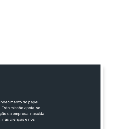
conhecimento do papel
s. Esta missão apoia-se
ação da empresa, nascida
, nas crenças e nos