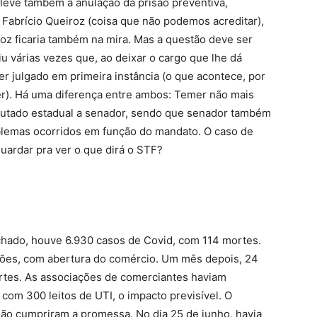
a, leve também à anulação da prisão preventiva,
Fabrício Queiroz (coisa que não podemos acreditar),
oz ficaria também na mira. Mas a questão deve ser
u várias vezes que, ao deixar o cargo que lhe dá
ser julgado em primeira instância (o que acontece, por
r). Há uma diferença entre ambos: Temer não mais
putado estadual a senador, sendo que senador também
oblemas ocorridos em função do mandato. O caso de
uardar pra ver o que dirá o STF?
echado, houve 6.930 casos de Covid, com 114 mortes.
ções, com abertura do comércio. Um mês depois, 24
rtes. As associações de comerciantes haviam
om 300 leitos de UTI, o impacto previsível. O
 não cumpriram a promessa. No dia 25 de junho, havia