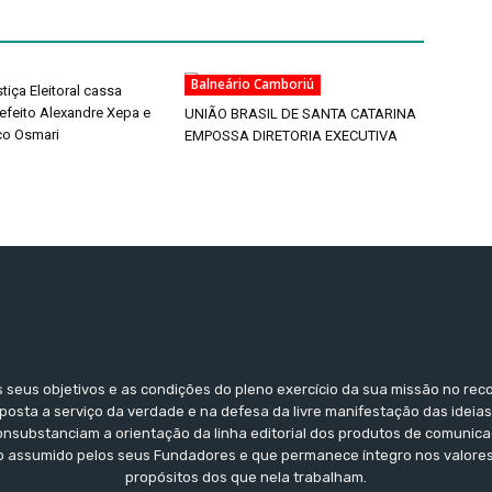
Balneário Camboriú
tiça Eleitoral cassa
efeito Alexandre Xepa e
UNIÃO BRASIL DE SANTA CATARINA
ico Osmari
EMPOSSA DIRETORIA EXECUTIVA
seus objetivos e as condições do pleno exercício da sua missão no re
posta a serviço da verdade e na defesa da livre manifestação das ideia
consubstanciam a orientação da linha editorial dos produtos de comunic
assumido pelos seus Fundadores e que permanece íntegro nos valores
propósitos dos que nela trabalham.